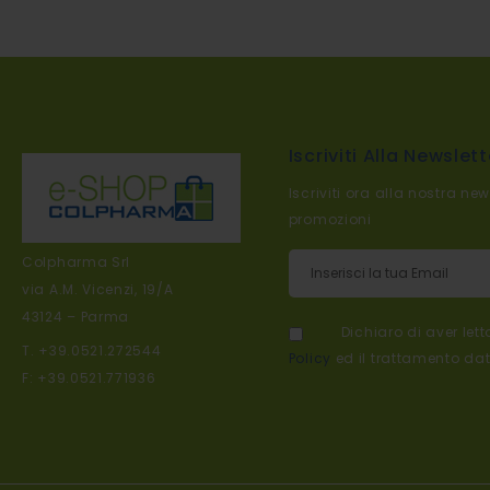
Iscriviti Alla Newslett
Iscriviti ora alla nostra new
promozioni
Iscriviti alla nostra newslett
Colpharma Srl
via A.M. Vicenzi, 19/A
43124 – Parma
Dichiaro di aver let
T. +39.0521.272544
Policy
ed il trattamento dat
F: +39.0521.771936