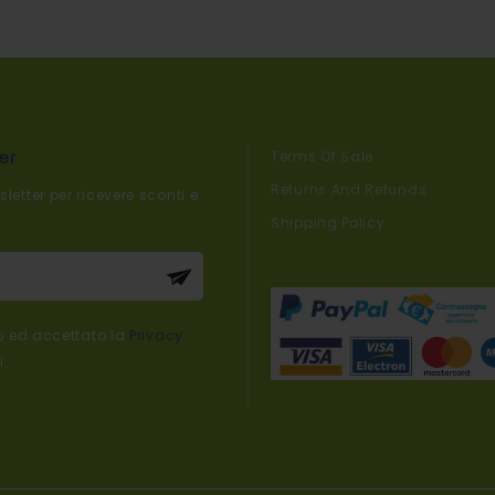
er
Terms Of Sale
Returns And Refunds
sletter per ricevere sconti e
Shipping Policy
er:
to ed accettato la
Privacy
i.