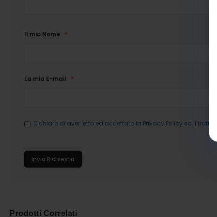
Il mio Nome
La mia E-mail
Dichiaro di aver letto ed accettato la
Privacy Policy
ed il tratta
Invia Richiesta
Prodotti Correlati