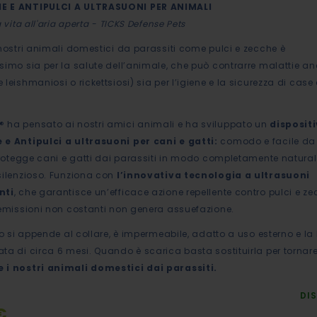
E E ANTIPULCI A ULTRASUONI PER ANIMALI
a vita all'aria aperta - TICKS Defense Pets
 nostri animali domestici da parassiti come pulci e zecche è
simo sia per la salute dell’animale, che può contrarre malattie a
leishmaniosi o rickettsiosi) sia per l’igiene e la sicurezza di case 
ha pensato ai nostri amici animali e ha sviluppato un
disposit
 e Antipulci a ultrasuoni per cani e gatti:
comodo e facile da
 protegge cani e gatti dai parassiti in modo completamente naturale
silenzioso. Funziona con
l’innovativa tecnologia a ultrasuoni
nti
, che garantisce un’efficace azione repellente contro pulci e ze
 emissioni non costanti non genera assuefazione.
vo si appende al collare, è impermeabile, adatto a uso esterno e la 
ta di circa 6 mesi. Quando è scarica basta sostituirla per tornar
 i nostri animali domestici dai parassiti.
DIS
€