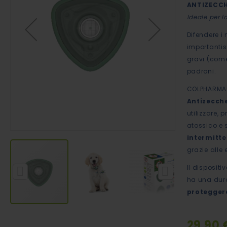
ANTIZECCH
immagini
Ideale per l
Difendere i
importantis
gravi (come 
padroni.
COLPHARMA® 
Antizecche
utilizzare,
atossico e 
intermitte
grazie alle
Il dispositi
ha una dura
proteggere
Vai
29,90 
all'inizio