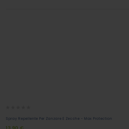
Rating:
0%
Aggiungi
Spray Repellente Per Zanzare E Zecche - Max Protection
al
13,90 €