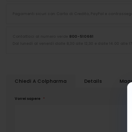
Pagamenti sicuri con Carta di Credito, PayPal e contrasseg
800-510661
Contattaci al numero verde
Dal lunedì al venerdì dalle 8,30 alle 12,30 e dalle 14.00 alle 1
Chiedi A Colpharma
Details
Magg
Vorrei sapere