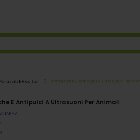
Antizecche E Antipulci A Ultrasuoni Per Ani
 Parassiti E Roditori
he E Antipulci A Ultrasuoni Per Animali
LPHARMA
54