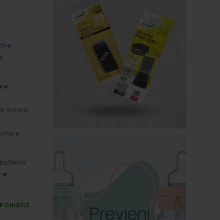
nche
e
ivo
, sicuro,
cche e
batteria
e
a
PONIBILE