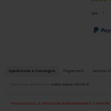
della
galleria
Qtà
di
immagini
Spedizione e Consegna
Pagamenti
Servizio C
ordini sopra i 50,00 €
Spedizione gratuita per
.
PAUSA ESTIVA: LE SPEDIZIONI RIPRENDERANNO A PARTIR