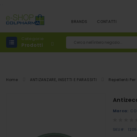
.
.
BRANDS
CONTATTI
Categorie
Prodotti
Cerca
Home
ANTIZANZARE, INSETTI E PARASSITI
Repellenti Per
Vai
Antizecc
alla
Marca:
CO
fine
della
Rating:
0%
galleria
SKU
120
di