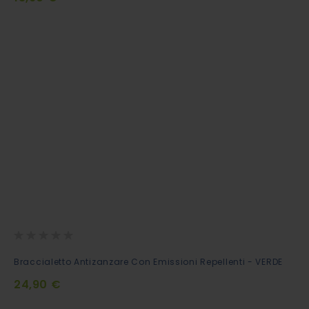
Carrello
Rating:
0%
Aggiungi
Braccialetto Antizanzare Con Emissioni Repellenti - VERDE
al
24,90 €
Carrello