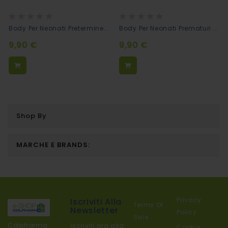
Rating:
Rating:
0%
0%
Body Per Neonati Pretermine Anallergico - Gatto
Body Per Neonati Prematuri Anallergico - Criceto
9,90 €
9,90 €
Shop By
MARCHE E BRANDS:
Privacy
Iscriviti Alla
Terms Of
Newsletter
Policy
Sale
Colpharma
Iscriviti ora alla
Cookie