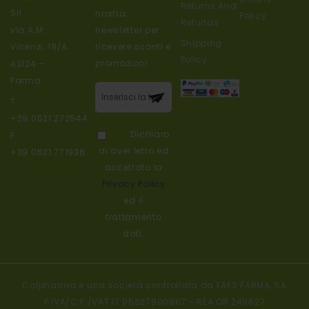
Returns And
Srl
nostra
Policy
Refunds
newsletter per
via A.M.
Shipping
ricevere sconti e
Vicenzi, 19/A
Policy
promozioni
43124 –
Parma
Iscriviti alla
T.
nostra
+39.0521.272544
newsletter:
Dichiaro
F:
di aver letto ed
+39.0521.771936
accettato la
Privacy Policy
ed il
trattamento
dati.
Colpharma e una società controllata da FAES FARMA, SA
P.IVA/C.F./VAT IT 06827900967 - REA OR 249627