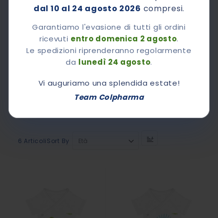
dal 10 al 24 agosto 2026
compresi.
Garantiamo l'evasione di tutti gli ordini
ricevuti
entro domenica 2 agosto
.
Rating:
Le spedizioni riprenderanno regolarmente
0%
Baby Twin Set Pupazzo Di Neve: Succhietto + Body Neonato Coordinati
da
lunedì 24 agosto
.
14,63 €
20,90 €
Vi auguriamo una splendida estate!
Team Colpharma
Set
Sort By
6
Articoli
Descending
Direction