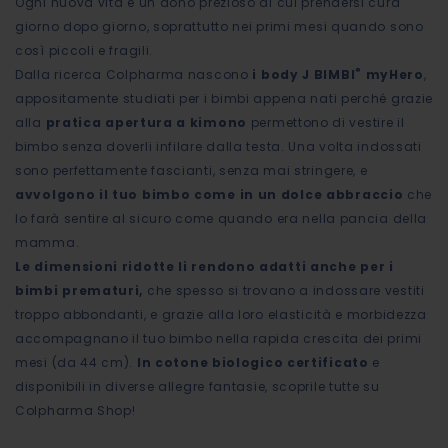
Ogni nuova vita è un dono prezioso di cui prendersi cura
giorno dopo giorno, soprattutto nei primi mesi quando sono
così piccoli e fragili.
®
Dalla ricerca Colpharma nascono
i body J BIMBI
myHero
,
appositamente studiati per i bimbi appena nati perché grazie
alla
pratica apertura a kimono
permettono di vestire il
bimbo senza doverli infilare dalla testa. Una volta indossati
sono perfettamente fascianti, senza mai stringere, e
avvolgono il tuo bimbo come in un dolce abbraccio
che
lo farà sentire al sicuro come quando era nella pancia della
mamma.
Le dimensioni ridotte li rendono adatti anche per i
bimbi prematuri,
che spesso si trovano a indossare vestiti
troppo abbondanti, e grazie alla loro elasticità e morbidezza
accompagnano il tuo bimbo nella rapida crescita dei primi
mesi (da 44 cm).
In cotone biologico certificato
e
disponibili in diverse allegre fantasie, scoprile tutte su
Colpharma Shop!