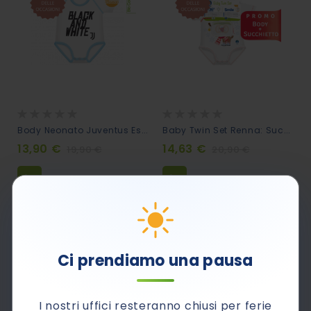
Rating:
Rating:
0%
0%
Body Neonato Juventus Estensibile 0-36m - Black And White
Baby Twin Set Renna: Succhietto + Body Neonato Coordinati
13,90 €
14,63 €
19,90 €
20,90 €
30%
Ci prendiamo una pausa
I nostri uffici resteranno chiusi per ferie