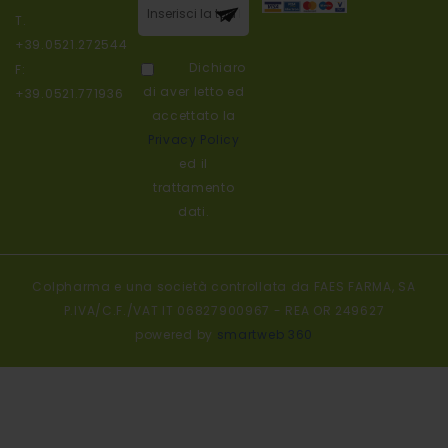
Iscriviti alla
T.
nostra
+39.0521.272544
newsletter:
Dichiaro
F:
di aver letto ed
+39.0521.771936
accettato la
Privacy Policy
ed il
trattamento
dati.
Colpharma e una società controllata da FAES FARMA, SA
P.IVA/C.F./VAT IT 06827900967 - REA OR 249627
powered by
smartweb 360