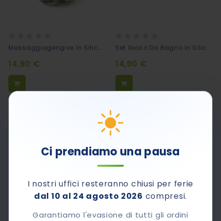
Rating:
Rating:
0%
0%
Massaggiagengive In Silicone Bite&Play Gallina
Set Gioco Da Bagno In Silicone Bite&Play - Bath
14,90 €
14,90 €
Ci prendiamo una pausa
I nostri uffici resteranno chiusi per ferie
dal 10 al 24 agosto 2026
compresi.
Garantiamo l'evasione di tutti gli ordini