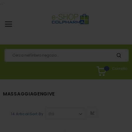
.
.
Carrello
MASSAGGIAGENGIVE
Set
Sort By
14
Articoli
Descending
Direction