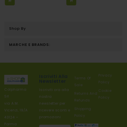
Shop By
MARCHE E BRANDS:
Privacy
Iscriviti Alla
Terms Of
Newsletter
Policy
Sale
Colpharma
Iscriviti ora alla
Cookie
Returns And
Srl
nostra
Policy
Refunds
newsletter per
via A.M.
Shipping
ricevere sconti e
Vicenzi, 19/A
Policy
promozioni
43124 –
Parma