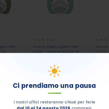
Rating:
Rating:
0%
0%
gero Glee
Ciuccio Super Leggero Glee
Ciuccio
0-2m
Colors - Verde Acqua 00-2m
Colors 
9,90 €
9,90 
Ci prendiamo una pausa
I nostri uffici resteranno chiusi per ferie
dal 10 al 24 agosto 2026
compresi.