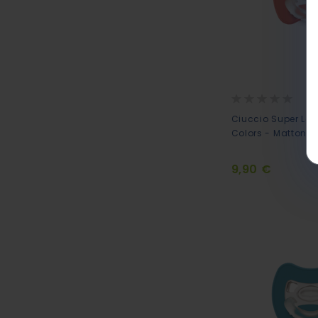
Rating:
0%
Ciuccio Super Leg
Colors - Mattone
9,90 €