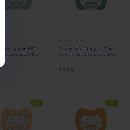
Rating:
0%
 Super Leggero Glee
Ciuccio Super Leggero Glee
- Verde Acqua 2-6m
Colors - Verde Turchese 2-6m
€
9,90 €