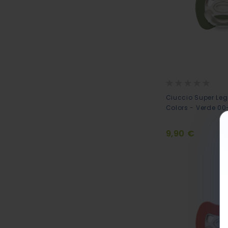
Rating:
0%
Ciuccio Super Leg
Colors - Verde 0
9,90 €