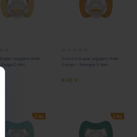
Rating:
0%
 Super Leggero Glee
Ciuccio Super Leggero Glee
- Beige 2-6m
Colors - Senape 2-6m
€
9,90 €