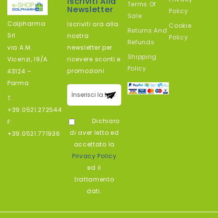
Iscriviti Alla
Terms Of
Newsletter
Policy
Sale
Colpharma
Iscriviti ora alla
Cookie
Returns And
Srl
nostra
Policy
Refunds
newsletter per
via A.M.
Shipping
ricevere sconti e
Vicenzi, 19/A
Policy
promozioni
43124 –
Parma
Iscriviti alla
T.
nostra
+39.0521.272544
newsletter:
Dichiaro
F:
di aver letto ed
+39.0521.771936
accettato la
Privacy Policy
ed il
trattamento
dati.