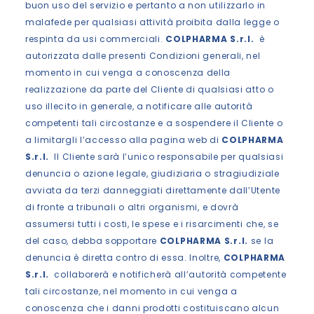
buon uso del servizio e pertanto a non utilizzarlo in
malafede per qualsiasi attività proibita dalla legge o
respinta da usi commerciali.
COLPHARMA S.r.l.
è
autorizzata dalle presenti Condizioni generali, nel
momento in cui venga a conoscenza della
realizzazione da parte del Cliente di qualsiasi atto o
uso illecito in generale, a notificare alle autorità
competenti tali circostanze e a sospendere il Cliente o
a limitargli l’accesso alla pagina web di
COLPHARMA
S.r.l.
Il Cliente sarà l’unico responsabile per qualsiasi
denuncia o azione legale, giudiziaria o stragiudiziale
avviata da terzi danneggiati direttamente dall’Utente
di fronte a tribunali o altri organismi, e dovrà
assumersi tutti i costi, le spese e i risarcimenti che, se
del caso, debba sopportare
COLPHARMA S.r.l.
se la
denuncia è diretta contro di essa. Inoltre,
COLPHARMA
S.r.l.
collaborerà e notificherà all’autorità competente
tali circostanze, nel momento in cui venga a
conoscenza che i danni prodotti costituiscano alcun