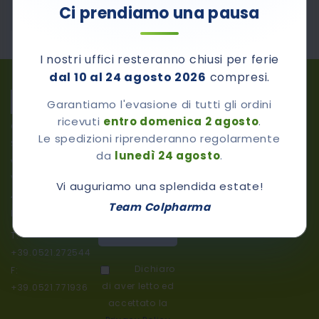
Ci prendiamo una pausa
MARCHE E BRANDS:
I nostri uffici resteranno chiusi per ferie
dal 10 al 24 agosto 2026
compresi.
Privacy
Iscriviti Alla
Terms Of
Garantiamo l'evasione di tutti gli ordini
Newsletter
Policy
Sale
ricevuti
entro domenica 2 agosto
.
Colpharma
Iscriviti ora alla
Cookie
Returns And
Le spedizioni riprenderanno regolarmente
Srl
nostra
Policy
Refunds
da
lunedì 24 agosto
.
newsletter per
via A.M.
Shipping
ricevere sconti e
Vicenzi, 19/A
Vi auguriamo una splendida estate!
Policy
promozioni
43124 –
Team Colpharma
Parma
Iscriviti alla
T.
nostra
+39.0521.272544
newsletter:
Dichiaro
F:
di aver letto ed
+39.0521.771936
accettato la