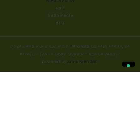
Privacy Policy
ed il
trattamento
dati.
Colpharma e una società controllata da FAES FARMA, SA
P.IVA/C.F./VAT IT 06827900967 - REA OR 249627
powered by
smartweb 360