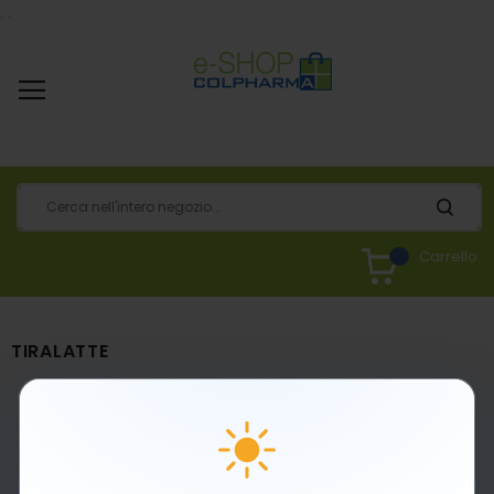
.
.
Carrello
TIRALATTE
Non abbiamo trovato articoli corrispondenti ai
parametri selezionati.