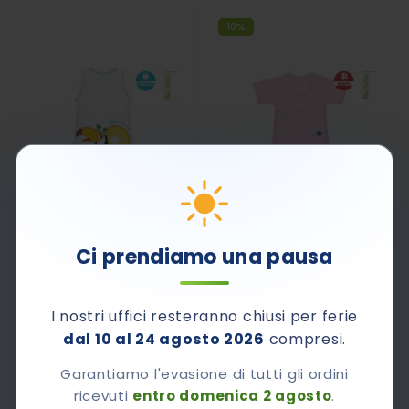
10%
Rating:
Rating:
0%
0%
Ci prendiamo una pausa
Body Neonato Senza Maniche - Tucano
Body Neonato Caldo Cotone Bio Tinta Unita - Rosa
16,90 €
17,00 €
18,90 €
I nostri uffici resteranno chiusi per ferie
Non disponibile
dal 10 al 24 agosto 2026
compresi.
Garantiamo l'evasione di tutti gli ordini
10%
10%
ricevuti
entro domenica 2 agosto
.