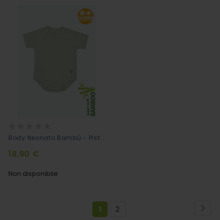
Rating:
0%
Body Neonato Bambù - Pistacchio
18,90 €
Non disponibile
Pagina
Pag
Suc
Attualmente
Pagina
1
2