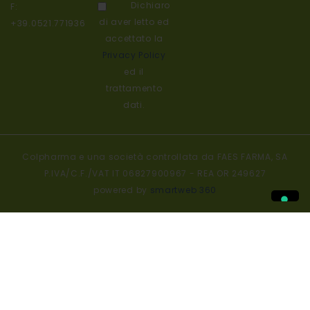
Dichiaro
F:
di aver letto ed
+39.0521.771936
accettato la
Privacy Policy
ed il
trattamento
dati.
Colpharma e una società controllata da FAES FARMA, SA
P.IVA/C.F./VAT IT 06827900967 - REA OR 249627
powered by
smartweb 360