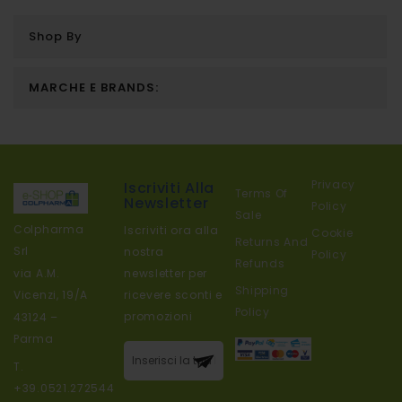
stai
leggendo
Shop By
la
pagina
MARCHE E BRANDS:
Privacy
Iscriviti Alla
Terms Of
Newsletter
Policy
Sale
Colpharma
Iscriviti ora alla
Cookie
Returns And
Srl
nostra
Policy
Refunds
newsletter per
via A.M.
Shipping
ricevere sconti e
Vicenzi, 19/A
Policy
promozioni
43124 –
Parma
Iscriviti alla
T.
nostra
+39.0521.272544
newsletter: