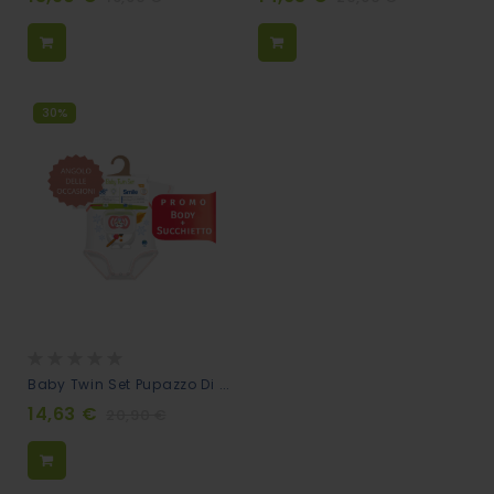
30%
Rating:
0%
Baby Twin Set Pupazzo Di Neve: Succhietto + Body Neonato Coordinati
14,63 €
20,90 €