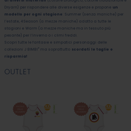
di diversi materiali
(cotone biologico, cotone tradizionale e
Dryarn) per rispondere alle diverse esigenze e propone
un
modello per ogni stagione
: Summer (senza maniche) per
l’estate, 4Season (a mezze maniche) adatto a tutte le
stagioni e Warm (a mezze maniche ma in tessuto più
pesante) per l’inverno o i climi freddi.
Scopri tutte le fantasie e simpatici personaggi delle
®
collezioni J BIMBI
ma soprattutto
scordati le taglie e
risparmia!
OUTLET