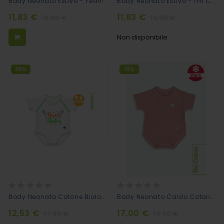
Body Neonato Estivo - I'm Cool!
Body Neonato Estivo - Yeah!
11,83 €
11,83 €
16,90 €
16,90 €
Non disponibile
30%
10%
Rating:
Rating:
0%
0%
Body Neonato Cotone Biologico - Royal Baby
Body Neonato Caldo Cotone Morbido - Old Rose
12,53 €
17,00 €
17,90 €
18,90 €