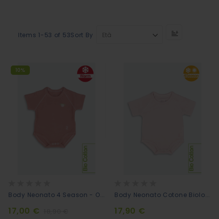
Set
Sort By
Items
1
-
53
of
53
Descendin
Direction
10%
Rating:
Rating:
0%
0%
Body Neonato 4 Season - Old Rose
Body Neonato Cotone Biologico Mezze Maniche - Rosa
17,00 €
17,90 €
18,90 €