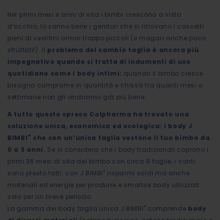
Nei primi mesi e anni di vita i bimbi crescono a vista
d’occhio, lo sanno bene i genitori che si ritrovano i cassetti
pieni di vestitini ormai troppo piccoli (e magari anche poco
sfruttati!). Il
problema del cambio taglia è ancora più
impegnativo quando si tratta di indumenti di uso
quotidiano come i body intimi:
quando il bimbo cresce
bisogna comprarne in quantità e chissà tra quanti mesi o
settimane non gli andranno già più bene.
A tutto questo spreco Colpharma ha trovato una
soluzione unica, economica ed ecologica: i body J
®
BIMBI
che con un’unica taglia vestono il tuo bimbo da
0 a 3 anni.
Se si considera che i body tradizionali coprono i
primi 36 mesi di vita del bimbo con circa 9 taglie, i conti
®
sono presto fatti: con J BIMBI
risparmi soldi ma anche
materiali ed energie per produrre e smaltire body utilizzati
solo per un breve periodo.
®
La gamma dei body taglia unica J BIMBI
comprende
body