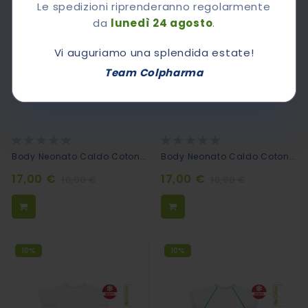
Le spedizioni riprenderanno regolarmente
da
lunedì 24 agosto
.
Vi auguriamo una splendida estate!
Team Colpharma
Rating:
Rating:
0%
0%
Body Neonato Caldo Cotone Bio Tinta Unita - Azzurro
Body Neonato Caldo Cotone Bio - Panda
17,00 €
17,00 €
18,90 €
18,90 €
10%
10%