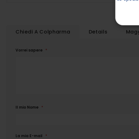
Chiedi A Colpharma
Details
Magg
Vorrei sapere
Il mio Nome
La mia E-mail