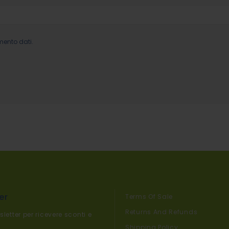
mento dati.
er
Terms Of Sale
Returns And Refunds
sletter per ricevere sconti e
Shipping Policy