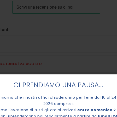
lienti
E DA LUNEDÌ 24 AGOSTO
CI PRENDIAMO UNA PAUSA...
no.
rmiamo che i nostri uffici chiuderanno per ferie dal 10 al 2
2026 compresi.
mo l'evasione di tutti gli ordini arrivati
entro domenica 2 
7.00
zioni riprenderanno poi regolarmente a partire da
lunedi 2