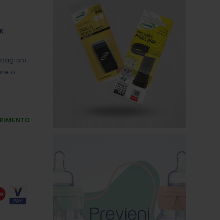
CK
 stagioni
sie o
URIMENTO