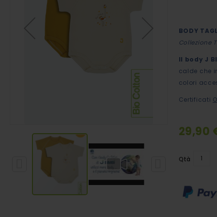
immagini
BODY TAGL
Collezione 
Il body J 
calde che i
colori acces
Certificati
O
29,90 
Qtà
Vai
all'inizio