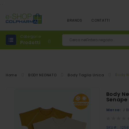
.
.
BRANDS
CONTATTI
Categorie
Prodotti
Cerca
Body N
Home
BODY NEONATO
Body Taglia Unica
Vai
Body Ne
alla
Senape 
fine
Marca:
J B
della
Rating:
galleria
0%
di
SKU
125