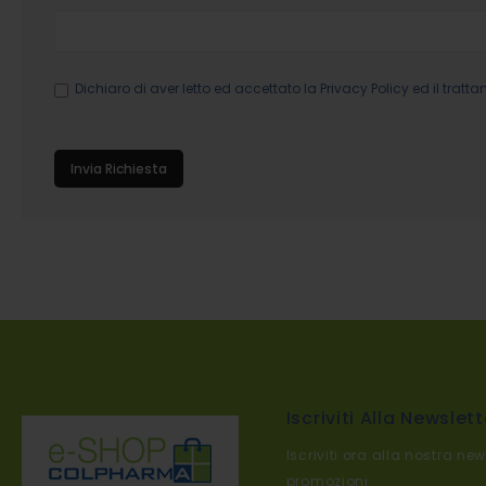
Dichiaro di aver letto ed accettato la
Privacy Policy
ed il tratta
Invia Richiesta
Iscriviti Alla Newslett
Iscriviti ora alla nostra new
promozioni