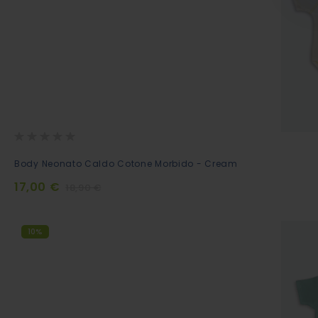
Rating:
0%
Aggiungi
Body Neonato Caldo Cotone Morbido - Cream
al
17,00 €
18,90 €
Carrello
10%