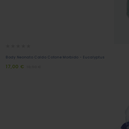
Rating:
0%
Aggiungi
Body Neonato Caldo Cotone Morbido - Eucalyptus
al
17,00 €
18,90 €
Carrello