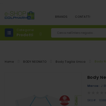
.
.
BRANDS
CONTATTI
Categorie
Prodotti
Cerca
Body N
Home
BODY NEONATO
Body Taglia Unica
Vai
Body Ne
alla
Marca:
J B
fine
della
Rating:
0%
galleria
SKU
108
di