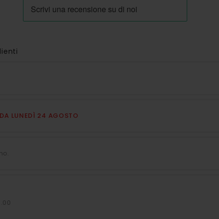
lienti
E DA LUNEDÌ 24 AGOSTO
no.
7.00