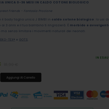
IA UNICA 0-36 MESI IN CALDO COTONE BIOLOGICO
orest Friends - Fantasia Procione
o il body taglia unica J BIMBI in
caldo cotone biologico
: lo usi d
 ai 3 anni e il tuo bambino ti ringrazierà. É
morbido e avvolgent
no ma senza limitare i movimenti naturali dei neonati.
EKO-TEX®
e
GOTS
.
IN ESA
€
18,90 €
Aggiungi Al Carrello