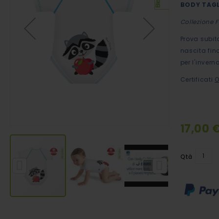
BODY TAGL
immagini
Collezione F
Prova subit
nascita fino
per l'inver
Certificati
O
17,00 
Special
Price
Qtà
Vai
all'inizio