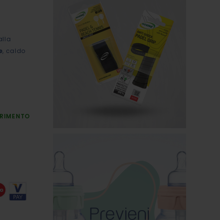
alla
e
, caldo
URIMENTO