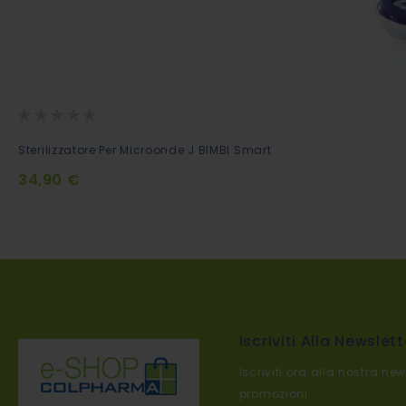
Rating:
0%
Aggiungi
Sterilizzatore Per Microonde J BIMBI Smart
al
34,90 €
Carrello
Iscriviti Alla Newslett
Iscriviti ora alla nostra new
promozioni