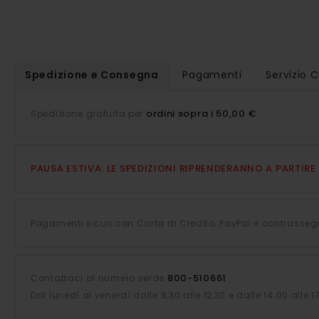
della
galleria
di
immagini
Spedizione e Consegna
Pagamenti
Servizio C
ordini sopra i 50,00 €
Spedizione gratuita per
.
PAUSA ESTIVA: LE SPEDIZIONI RIPRENDERANNO A PARTIR
Pagamenti sicuri con Carta di Credito, PayPal e contrasseg
800-510661
Contattaci al numero verde
Dal lunedì al venerdì dalle 8,30 alle 12,30 e dalle 14.00 alle 1