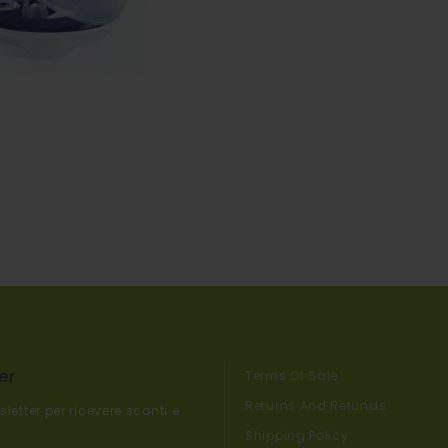
er
Terms Of Sale
Returns And Refunds
sletter per ricevere sconti e
Shipping Policy