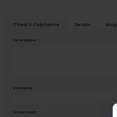
Chiedi A Colpharma
Details
Magg
Vorrei sapere
Il mio Nome
La mia E-mail