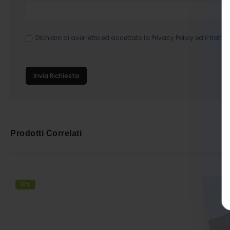
Dichiaro di aver letto ed accettato la
Privacy Policy
ed il tratta
Invia Richiesta
Prodotti Correlati
10%