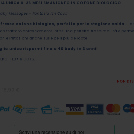
IA UNICA 0-36 MESI SMANICATO IN COTONE BIOLOGICO
Baby Messages
- Fantasia I'm Cool!
 fresco cotone biologico, perfetto per la stagione calda
: il 
non trattato chimicamente, offre una perfetta traspirabilità e perme
ori e irritazioni anche sulle pelli più delicate.
aglia unica risparmi fino a 40 body in 3 anni!
EKO-TEX®
e
GOTS
.
NON DIS
16,90 €