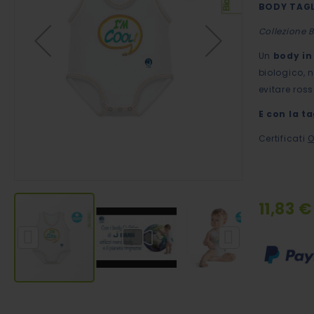
BODY TAGL
immagini
Collezione 
Un
body in
biologico, 
evitare ross
E con la t
Certificati
O
11,83 €
Special
Price
Vai
all'inizio