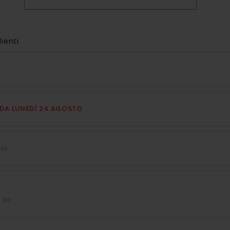
lienti
E DA LUNEDÌ 24 AGOSTO
no.
7.00