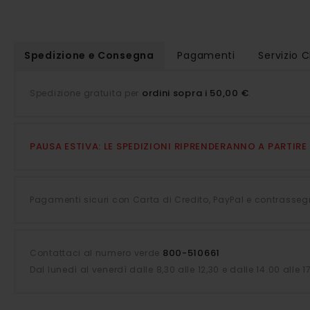
della
galleria
di
Spedizione e Consegna
Pagamenti
Servizio C
immagini
ordini sopra i 50,00 €
Spedizione gratuita per
.
PAUSA ESTIVA: LE SPEDIZIONI RIPRENDERANNO A PARTIR
Pagamenti sicuri con Carta di Credito, PayPal e contrasseg
800-510661
Contattaci al numero verde
Dal lunedì al venerdì dalle 8,30 alle 12,30 e dalle 14.00 alle 1