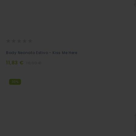
Rating:
0%
Aggiungi
Body Neonato Estivo - Kiss Me Here
al
11,83 €
16,90 €
Carrello
30%