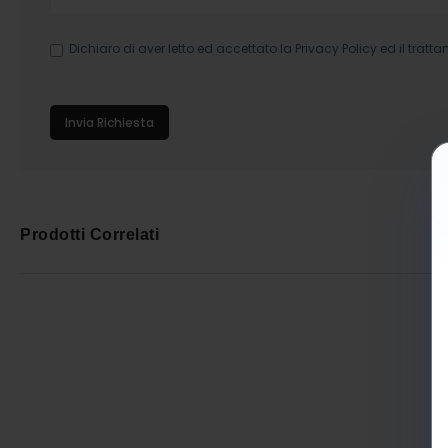
Dichiaro di aver letto ed accettato la
Privacy Policy
ed il tratta
Invia Richiesta
Prodotti Correlati