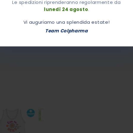
Le spedizioni riprenderanno regolarmente da
lunedì 24 agosto
.
Vi auguriamo una splendida estate!
Team Colpharma