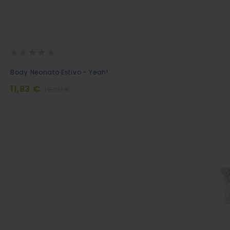
Rating:
0%
Aggiungi
Body Neonato Estivo - Yeah!
al
11,83 €
16,90 €
Carrello