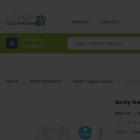
.
.
BRANDS
CONTATTI
Categorie
Prodotti
Cerca
Body N
Home
BODY NEONATO
Body Taglia Unica
Vai
Body Ne
alla
Marca:
J B
fine
della
Rating:
0%
galleria
SKU
109
di