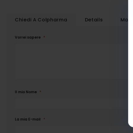
Chiedi A Colpharma
Details
Magg
Vorrei sapere
Il mio Nome
La mia E-mail