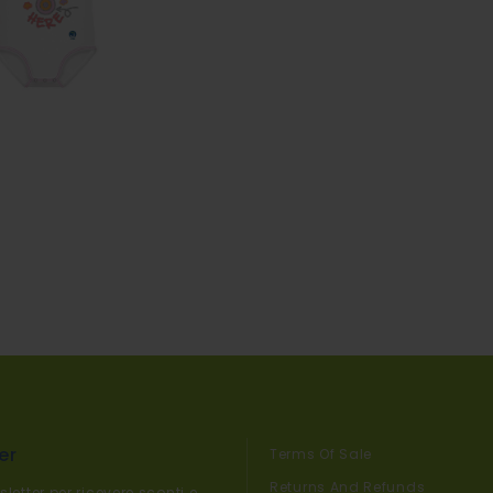
er
Terms Of Sale
Returns And Refunds
sletter per ricevere sconti e