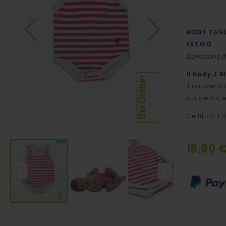
immagini
BODY TAGL
ESTIVO
Collezione 
Il body J 
il cotone bi
più delicate
Certificati
O
16,90 
Vai
all'inizio