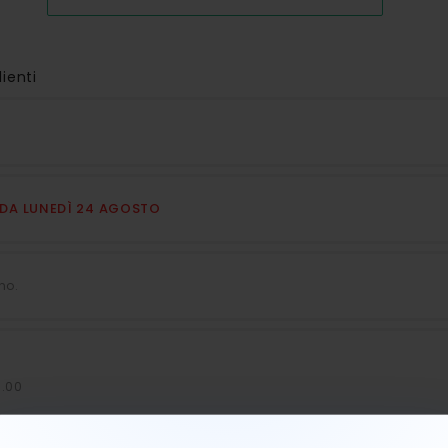
lienti
E DA LUNEDÌ 24 AGOSTO
no.
7.00