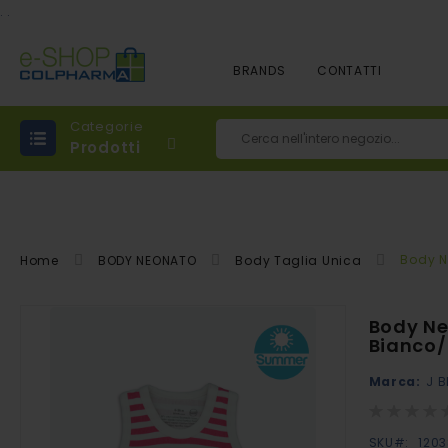
.
.
BRANDS
CONTATTI
Categorie
Prodotti
Cerca
Body N
Home
BODY NEONATO
Body Taglia Unica
Vai
Body Ne
alla
Bianco/
fine
Marca:
J B
della
Rating:
galleria
0%
di
SKU
120