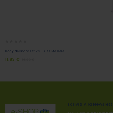
Rating:
0%
Aggiungi
Body Neonato Estivo - Kiss Me Here
al
11,83 €
16,90 €
Carrello
Iscriviti Alla Newslett
Iscriviti ora alla nostra new