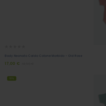
Rating:
0%
Aggiungi
Body Neonato Caldo Cotone Morbido - Old Rose
al
17,00 €
18,90 €
Carrello
10%