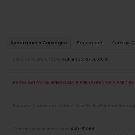
della
galleria
di
immagini
Spedizione e Consegna
Pagamenti
Servizio C
ordini sopra i 50,00 €
Spedizione gratuita per
.
PAUSA ESTIVA: LE SPEDIZIONI RIPRENDERANNO A PARTIR
Pagamenti sicuri con Carta di Credito, PayPal e contrasseg
800-510661
Contattaci al numero verde