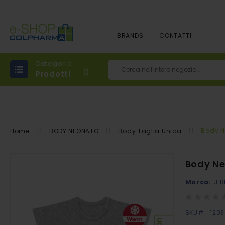
.
.
BRANDS
CONTATTI
Categorie
Prodotti
Cerca
Body N
Home
BODY NEONATO
Body Taglia Unica
Vai
Body Ne
alla
Marca:
J B
fine
della
Rating:
0%
galleria
SKU
120
di