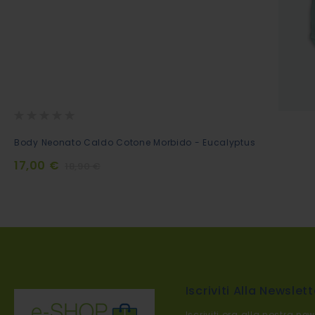
Rating:
0%
Aggiungi
Body Neonato Caldo Cotone Morbido - Eucalyptus
al
17,00 €
18,90 €
Carrello
Iscriviti Alla Newslett
Iscriviti ora alla nostra new