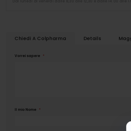
Dal lunedì al venerdì dalle 8,30 alle 12,30 e dalle 14.00 alle 1
Chiedi A Colpharma
Details
Magg
Vorrei sapere
Il mio Nome