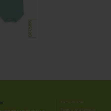
er
Terms Of Sale
Returns And Refunds
sletter per ricevere sconti e