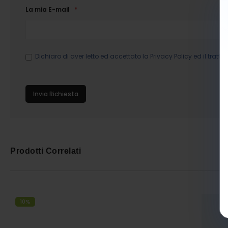
La mia E-mail
Dichiaro di aver letto ed accettato la
Privacy Policy
ed il tratta
Invia Richiesta
Prodotti Correlati
10%