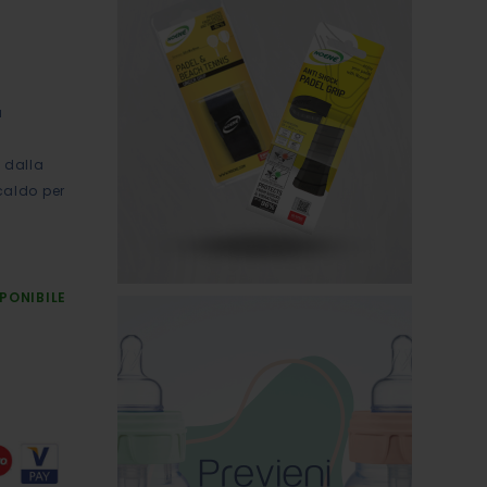
a
i dalla
 caldo per
PONIBILE