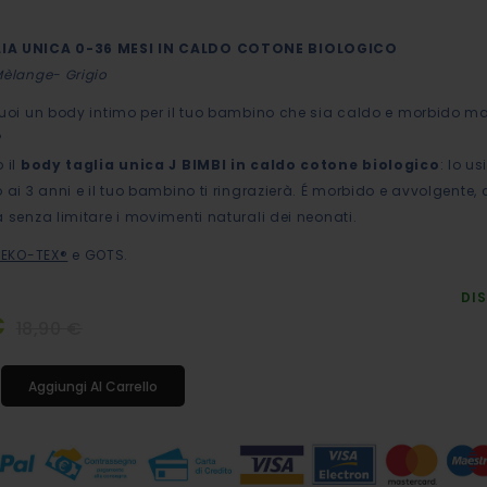
IA UNICA 0-36 MESI IN CALDO COTONE BIOLOGICO
Mèlange- Grigio
vuoi un body intimo per il tuo bambino che sia caldo e morbido m
?
 il
body taglia unica J BIMBI in caldo cotone biologico
: lo us
 ai 3 anni e il tuo bambino ti ringrazierà. É morbido e avvolgente,
a senza limitare i movimenti naturali dei neonati.
EKO-TEX®
e
GOTS
.
DIS
€
18,90 €
Aggiungi Al Carrello