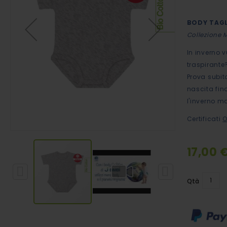
immagini
BODY TAGL
Collezione 
In inverno 
traspirante
Prova subito
nascita fino
l'inverno m
Certificati
O
17,00 
Special
Price
Qtà
Vai
all'inizio