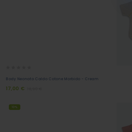
Rating:
0%
Aggiungi
Body Neonato Caldo Cotone Morbido - Cream
al
17,00 €
18,90 €
Carrello
10%