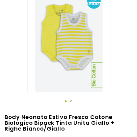
alla
fine
della
galleria
di
immagini
Vai
Body Neonato Estivo Fresco Cotone
all'inizio
Biologico Bipack Tinta Unita Giallo +
Righe Bianco/giallo
della
galleria