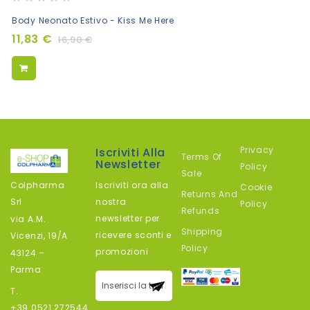
0%
Aggiungi
Body Neonato Estivo - Kiss Me Here
al
11,83 €
16,90 €
Carrello
Privacy
Iscriviti Alla
Terms Of
Newsletter
Policy
Sale
Colpharma
Iscriviti ora alla
Cookie
Returns And
Srl
nostra
Policy
Refunds
newsletter per
via A.M.
Shipping
ricevere sconti e
Vicenzi, 19/A
Policy
promozioni
43124 –
Parma
Iscriviti alla
T.
nostra
+39.0521.272544