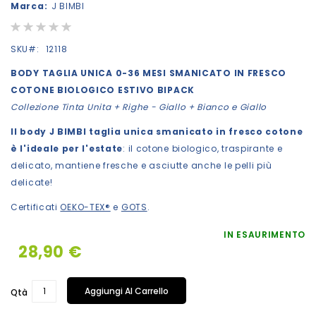
Marca:
J BIMBI
di
Rating:
immagini
0%
SKU
12118
BODY TAGLIA UNICA 0-36 MESI SMANICATO IN FRESCO
COTONE BIOLOGICO ESTIVO BIPACK
Collezione Tinta Unita + Righe - Giallo + Bianco e Giallo
Il body J BIMBI taglia unica smanicato in fresco cotone
è l'ideale per l'estate
: il cotone biologico, traspirante e
delicato, mantiene fresche e asciutte anche le pelli più
delicate!
Certificati
OEKO-TEX®
e
GOTS
.
IN ESAURIMENTO
28,90 €
Aggiungi Al Carrello
Qtà