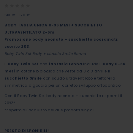
Rating:
di
0%
immagini
SKU
12005
BODY TAGLIA UNICA 0-36 MESI + SUCCHIETTO
ULTRAVENTILATO 2-6m
Promozione body neonato + succhietto coordinati:
sconto 20%
Baby Twin Set Body + ciuccio Smile Renna
Il
Baby Twin Set
con
fantasia renna
include il
Body 0-36
mesi
in cotone biologico che veste da 0 a 3 anni e il
succhietto Smile
con scudo ultraventilato e tettarella
simmetrica a goccia per un corretto sviluppo ortodontico.
Con il Baby Twin Set body neonato + succhietto risparmi il
20%!*
*rispetto all'acquisto dei due prodotti singoli.
PRESTO DISPONIBILI!