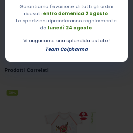
Invia Richiesta
Garantiamo l'evasione di tutti gli ordini
ricevuti
entro domenica 2 agosto
.
Details
Le spedizioni riprenderanno regolarmente
da
lunedì 24 agosto
.
Maggiori Informazioni
Vi auguriamo una splendida estate!
Recensioni
Team Colpharma
Prodotti Correlati
30%