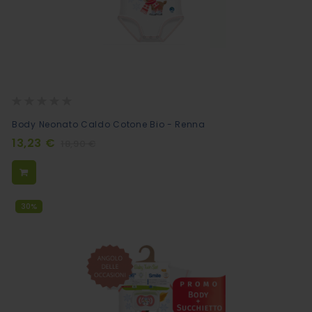
Rating:
0%
Aggiungi
Body Neonato Caldo Cotone Bio - Renna
al
13,23 €
18,90 €
Carrello
30%