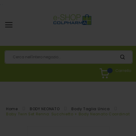
.
.
Carrello
Home
BODY NEONATO
Body Taglia Unica
Baby Twin Set Renna: Succhietto + Body Neonato Coordinati
Vai