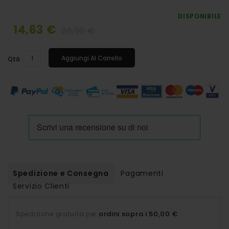
DISPONIBILE
14,63 €
20,90 €
Special
Price
Aggiungi Al Carrello
Qtà
Spedizione e Consegna
Pagamenti
Servizio Clienti
ordini sopra i 50,00 €
Spedizione gratuita per
.