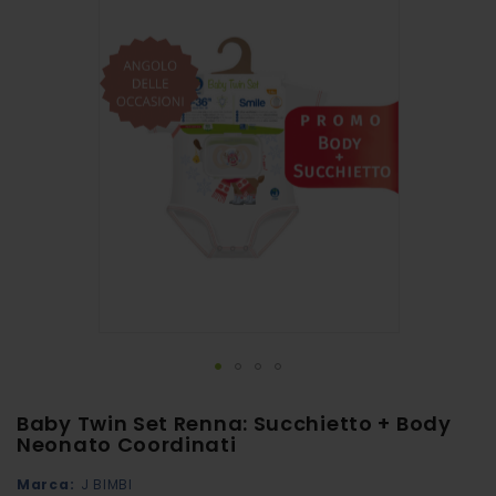
alla
fine
della
galleria
di
immagini
Vai
Baby Twin Set Renna: Succhietto + Body
all'inizio
Neonato Coordinati
della
Marca:
J BIMBI
galleria