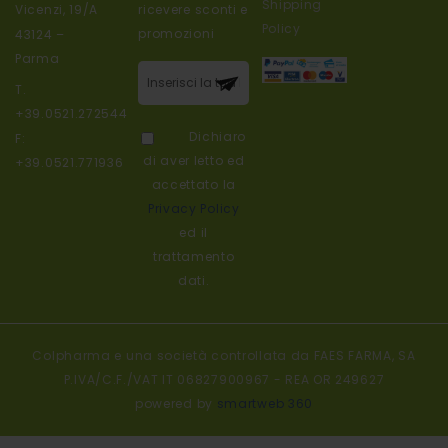
Shipping
ricevere sconti e
Vicenzi, 19/A
Policy
promozioni
43124 –
Parma
Iscriviti alla
T.
nostra
+39.0521.272544
newsletter:
Dichiaro
F:
di aver letto ed
+39.0521.771936
accettato la
Privacy Policy
ed il
trattamento
dati.
Colpharma e una società controllata da FAES FARMA, SA
P.IVA/C.F./VAT IT 06827900967 - REA OR 249627
powered by
smartweb 360