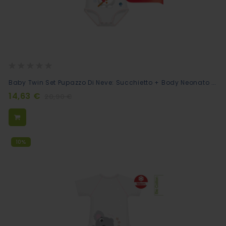
Rating:
0%
Baby Twin Set Pupazzo Di Neve: Succhietto + Body Neonato Coordinati
Aggiungi
al
14,63 €
20,90 €
Carrello
10%