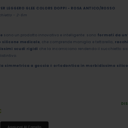
PER LEGGERO GLEE COLORS DOPPI - ROSA ANTICO/ROSSO
hietto - 2-6m
ee
sono un prodotto innovativo e intelligente: sono
formati da u
 silicone medicale
, che comprende maniglia e tettarella,
racch
issimi scudi rigidi
che la incorniciano rendendo il succhietto sic
istintivo.
lla simmetrica a goccia
è
ortodontica in morbidissimo silic
DIS
€
Aggiungi Al Carrello