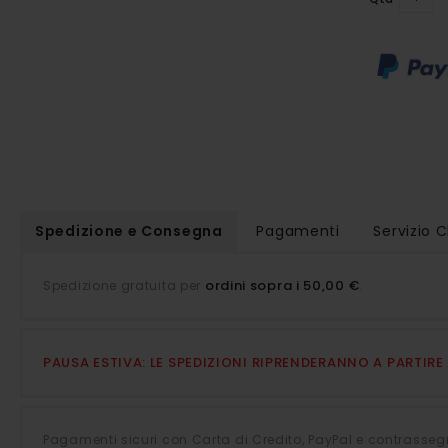
della
galleria
di
immagini
Spedizione e Consegna
Pagamenti
Servizio C
ordini sopra i 50,00 €
Spedizione gratuita per
.
PAUSA ESTIVA: LE SPEDIZIONI RIPRENDERANNO A PARTIR
Pagamenti sicuri con Carta di Credito, PayPal e contrasseg