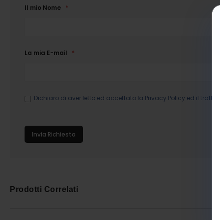
Il mio Nome
La mia E-mail
Dichiaro di aver letto ed accettato la
Privacy Policy
ed il tratta
Invia Richiesta
Prodotti Correlati