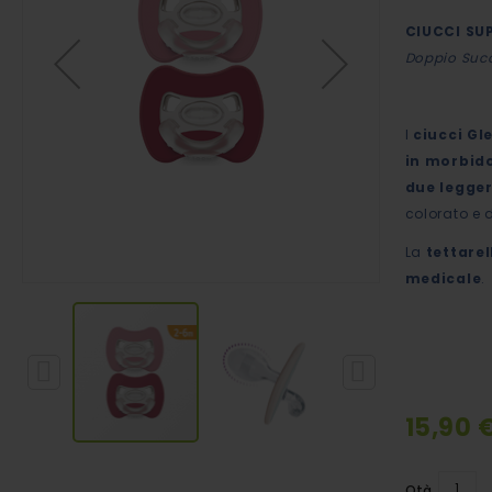
immagini
CIUCCI SU
Doppio Succ
I
ciucci Gl
in morbido
due legger
colorato e d
La
tettare
medicale
.
15,90 
Vai
all'inizio
Qtà