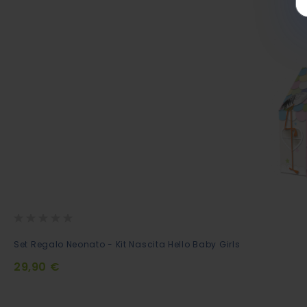
Rating:
0%
Set Regalo Neonato - Kit Nascita Hello Baby Girls
29,90 €