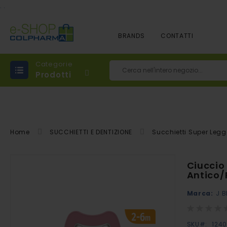
.
.
BRANDS
CONTATTI
Categorie
Prodotti
Cerca
Home
SUCCHIETTI E DENTIZIONE
Succhietti Super Legg
Vai
Ciuccio
alla
Antico
fine
Marca:
J B
della
Rating:
galleria
0%
di
SKU
124