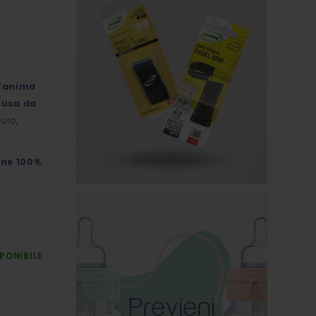
n’anima
iusa da
uro,
one 100%
PONIBILE