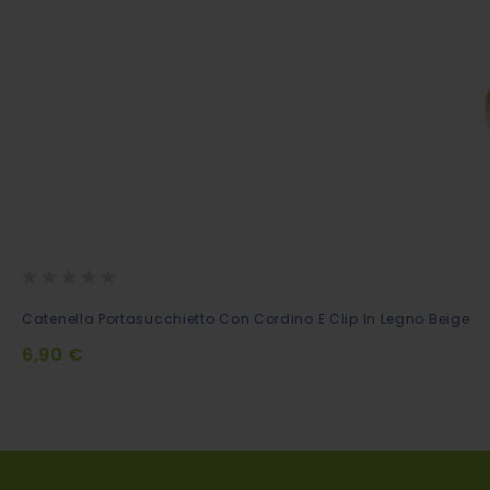
Rating:
0%
Aggiungi
Catenella Portasucchietto Con Cordino E Clip In Legno Beige
al
6,90 €
Carrello