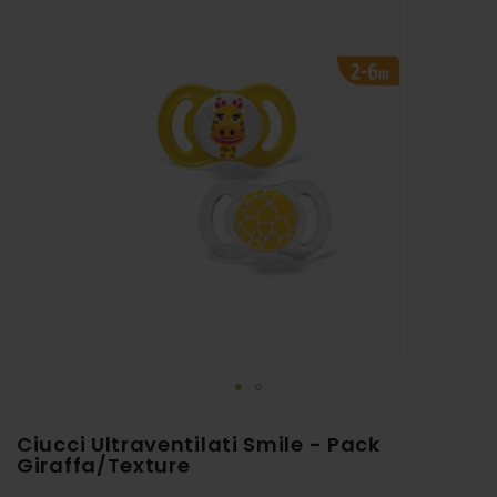
alla
fine
della
galleria
di
immagini
Vai
Ciucci Ultraventilati Smile - Pack
all'inizio
Giraffa/Texture
della