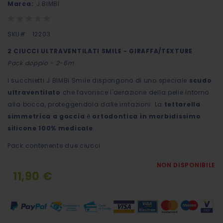
Marca:
J BIMBI
galleria
Rating:
di
0%
immagini
SKU
12203
2 CIUCCI ULTRAVENTILATI SMILE - GIRAFFA/TEXTURE
Pack doppio - 2-6m
I
succhietti J BIMBI Smile dispongono di uno speciale
scudo
ultraventilato
che favorisce l'aerazione della pelle intorno
alla bocca, proteggendola dalle irritazioni. La
tettarella
simmetrica a goccia
è
ortodontica in morbidissimo
silicone 100% medicale
.
Pack contenente due ciucci.
NON DISPONIBILE
11,90 €