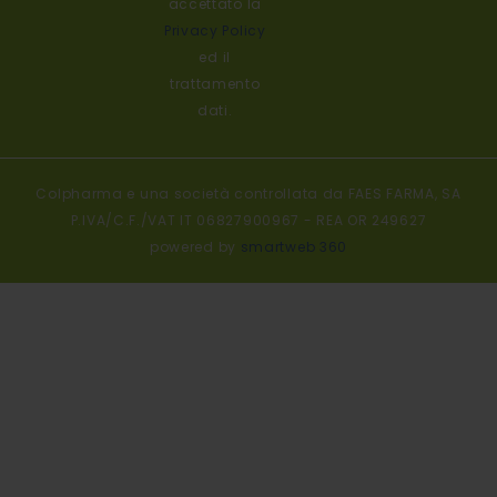
accettato la
Privacy Policy
ed il
trattamento
dati.
Colpharma e una società controllata da FAES FARMA, SA
P.IVA/C.F./VAT IT 06827900967 - REA OR 249627
powered by
smartweb 360