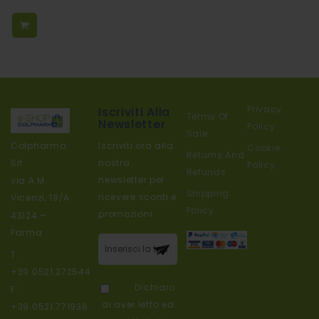
Carrello
Privacy
Iscriviti Alla
Terms Of
Newsletter
Policy
Sale
Colpharma
Iscriviti ora alla
Cookie
Returns And
Srl
nostra
Policy
Refunds
newsletter per
via A.M.
Shipping
ricevere sconti e
Vicenzi, 19/A
Policy
promozioni
43124 –
Parma
Iscriviti alla
T.
nostra
+39.0521.272544
newsletter:
Dichiaro
F:
di aver letto ed
+39.0521.771936