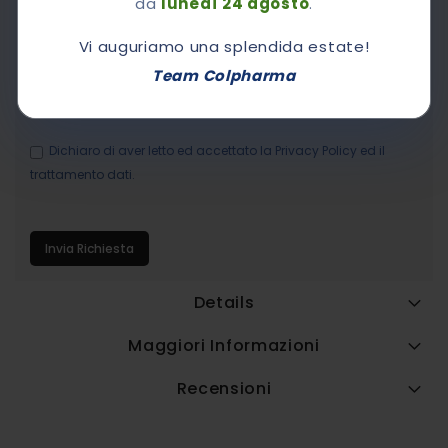
da
lunedì 24 agosto
.
Vi auguriamo una splendida estate!
La mia E-mail
Team Colpharma
Dichiaro di aver letto ed accettato la
Privacy Policy
ed il
trattamento dati.
Invia Richiesta
Details
Maggiori Informazioni
Recensioni