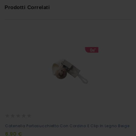
Prodotti Correlati
Rating:
0%
Aggiungi
Catenella Portasucchietto Con Cordino E Clip In Legno Beige
al
6,90 €