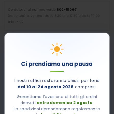
800-510661
Contattaci al numero verde
Dal lunedì al venerdì dalle 8,30 alle 12,30 e dalle 14.00
alle 17.00
Chiedi A Colpharma
Vorrei sapere
Ci prendiamo una pausa
I nostri uffici resteranno chiusi per ferie
dal 10 al 24 agosto 2026
compresi.
Garantiamo l'evasione di tutti gli ordini
ricevuti
entro domenica 2 agosto
.
Il mio Nome
Le spedizioni riprenderanno regolarmente