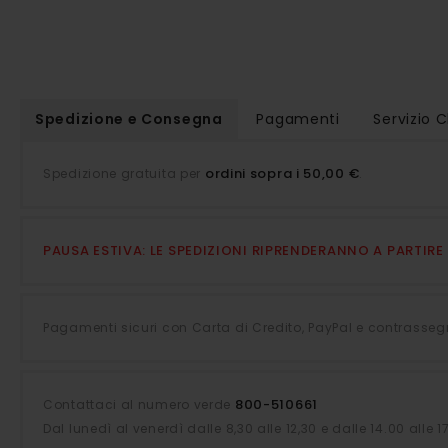
della
galleria
di
immagini
Spedizione e Consegna
Pagamenti
Servizio C
ordini sopra i 50,00 €
Spedizione gratuita per
.
PAUSA ESTIVA: LE SPEDIZIONI RIPRENDERANNO A PARTIR
Pagamenti sicuri con Carta di Credito, PayPal e contrasseg
800-510661
Contattaci al numero verde
Dal lunedì al venerdì dalle 8,30 alle 12,30 e dalle 14.00 alle 1