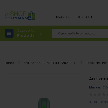
.
.
BRANDS
CONTATTI
Categorie
Prodotti
Cerca
Home
ANTIZANZARE, INSETTI E PARASSITI
Repellenti Per
Vai
Antizecc
alla
Marca:
CO
fine
della
Rating:
0%
galleria
SKU
120
di