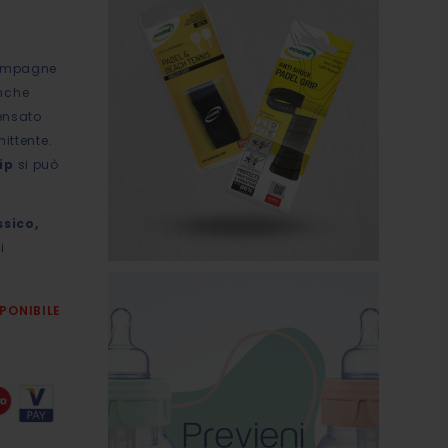
 campagne
anche
pensato
ittente.
ip
si può
ssico,
i
PONIBILE