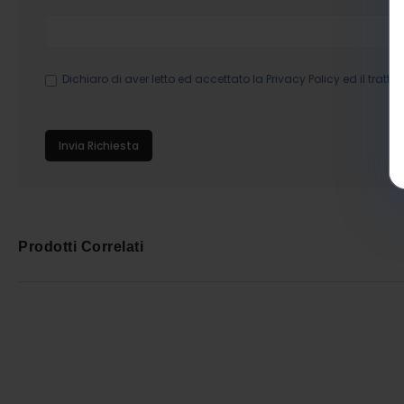
Dichiaro di aver letto ed accettato la
Privacy Policy
ed il tratta
Invia Richiesta
Prodotti Correlati