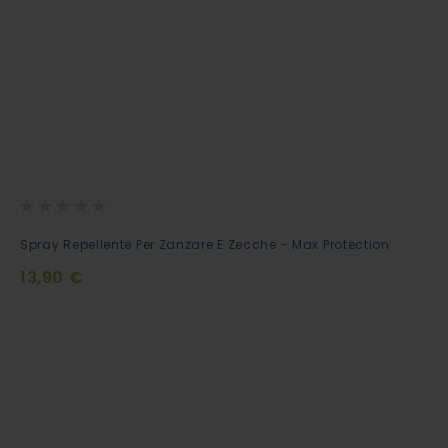
Rating:
0%
Aggiungi
Spray Repellente Per Zanzare E Zecche - Max Protection
al
13,90 €
Carrello