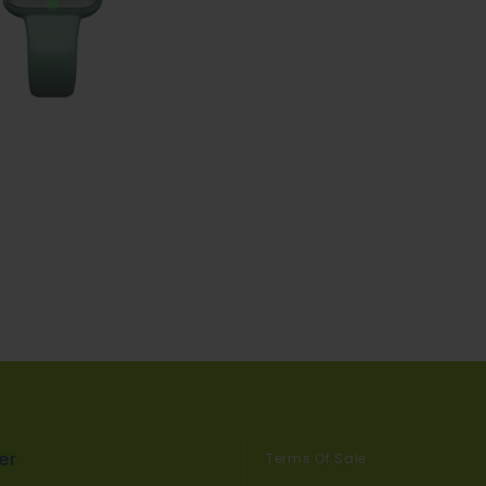
er
Terms Of Sale