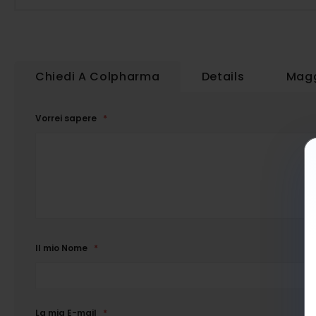
Chiedi A Colpharma
Details
Magg
Vorrei sapere
Il mio Nome
La mia E-mail