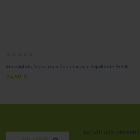
Rating:
0%
Aggiungi
Braccialetto Antizanzare Con Emissioni Repellenti - VERDE
al
24,90 €
Carrello
Iscriviti Alla Newslett