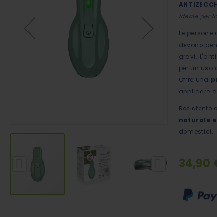
ANTIZECCH
immagini
Ideale per l
Le persone 
devono pens
gravi. L'an
per un uso a
Offre una
p
applicare d
Resistente 
naturale e
domestici.
34,90 
Vai
all'inizio