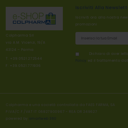
Iscriviti Alla Newslett
Iscriviti ora alla nostra new
promozioni
Iscriviti alla nostra newslett
Colpharma Srl
via A.M. Vicenzi, 19/A
43124 – Parma
Dichiaro di aver let
T. +39.0521.272544
Policy
ed il trattamento dat
F: +39.0521.771936
Colpharma e una società controllata da FAES FARMA, SA

P.IVA/C.F./VAT IT 06827900967 - REA OR 249627
powered by
smartweb 360