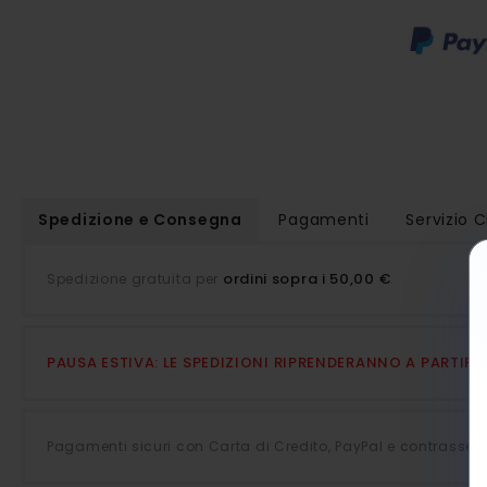
Spedizione e Consegna
Pagamenti
Servizio C
ordini sopra i 50,00 €
Spedizione gratuita per
.
PAUSA ESTIVA: LE SPEDIZIONI RIPRENDERANNO A PARTIR
Pagamenti sicuri con Carta di Credito, PayPal e contrasseg