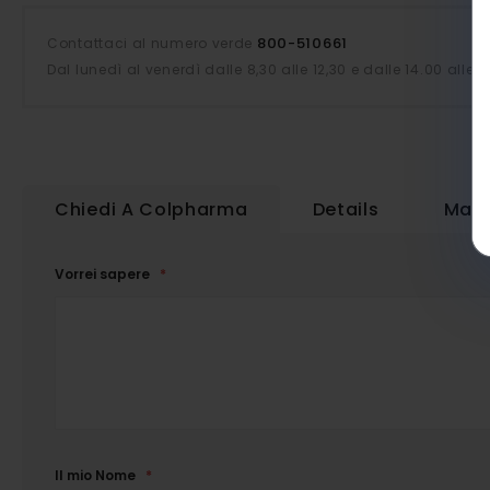
800-510661
Contattaci al numero verde
Dal lunedì al venerdì dalle 8,30 alle 12,30 e dalle 14.00 alle 1
Chiedi A Colpharma
Details
Magg
Vorrei sapere
Il mio Nome