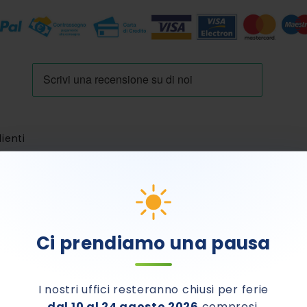
lienti
E DA LUNEDÌ 24 AGOSTO
Ci prendiamo una pausa
no.
I nostri uffici resteranno chiusi per ferie
dal 10 al 24 agosto 2026
compresi.