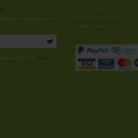
er
Terms Of Sale
Returns And Refunds
sletter per ricevere sconti e
Shipping Policy
er:
to ed accettato la
Privacy
i.