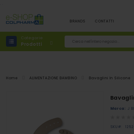
.
.
BRANDS
CONTATTI
Categorie
Prodotti
Cerca
Home
ALIMENTAZIONE BAMBINO
Bavaglini In Silicone
Vai
Bavagli
alla
Marca:
J B
fine
della
Rating:
0%
galleria
SKU
125
di