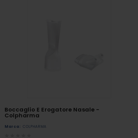
alla
fine
della
galleria
di
immagini
Vai
Boccaglio E Erogatore Nasale -
all'inizio
Colpharma
della
Marca:
COLPHARMA
galleria
Rating:
di