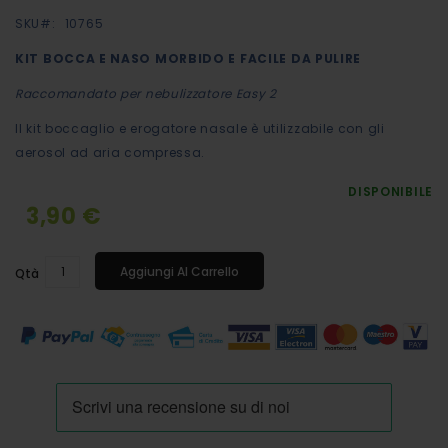
0%
immagini
SKU
10765
KIT BOCCA E NASO MORBIDO E FACILE DA PULIRE
Raccomandato per nebulizzatore Easy 2
Il kit boccaglio e erogatore nasale è utilizzabile con gli
aerosol ad aria compressa.
DISPONIBILE
3,90 €
Aggiungi Al Carrello
Qtà