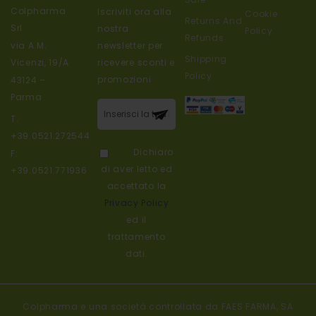
Colpharma
Iscriviti ora alla
Cookie
Returns And
Srl
nostra
Policy
Refunds
newsletter per
via A.M.
Shipping
ricevere sconti e
Vicenzi, 19/A
Policy
promozioni
43124 –
Parma
Iscriviti alla
T.
nostra
+39.0521.272544
newsletter:
Dichiaro
F:
di aver letto ed
+39.0521.771936
accettato la
Privacy Policy
ed il
trattamento
dati.
Colpharma e una società controllata da FAES FARMA, SA