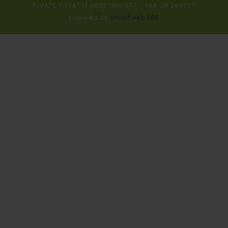
P.IVA/C.F./VAT IT 06827900967 - REA OR 249627
powered by
smartweb 360