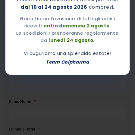
alle 17.00
dal 10 al 24 agosto 2026
compresi.
Garantiamo l'evasione di tutti gli ordini
ricevuti
entro domenica 2 agosto
.
Chiedi A Colpharma
Le spedizioni riprenderanno regolarmente
da
lunedì 24 agosto
.
Vorrei sapere
Vi auguriamo una splendida estate!
Team Colpharma
Il mio Nome
La mia E-mail