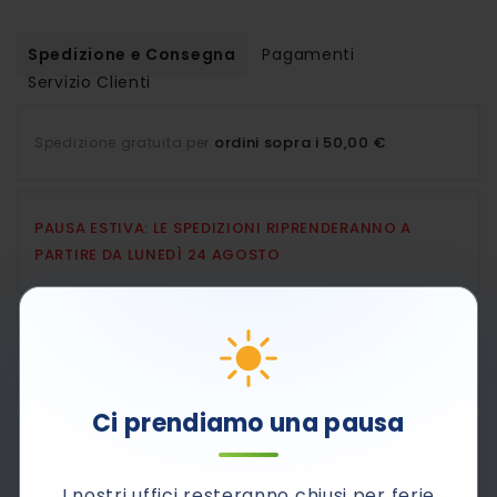
Spedizione e Consegna
Pagamenti
Servizio Clienti
ordini sopra i 50,00 €
Spedizione gratuita per
.
PAUSA ESTIVA: LE SPEDIZIONI RIPRENDERANNO A
PARTIRE DA LUNEDÌ 24 AGOSTO
Pagamenti sicuri con Carta di Credito, PayPal e
contrassegno.
Ci prendiamo una pausa
800-510661
Contattaci al numero verde
Dal lunedì al venerdì dalle 8,30 alle 12,30 e dalle 14.00
I nostri uffici resteranno chiusi per ferie