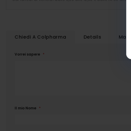
Chiedi A Colpharma
Details
Magg
Vorrei sapere
Il mio Nome