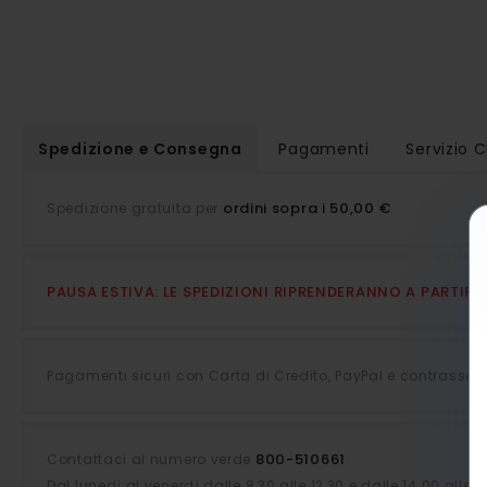
Spedizione e Consegna
Pagamenti
Servizio C
ordini sopra i 50,00 €
Spedizione gratuita per
.
PAUSA ESTIVA: LE SPEDIZIONI RIPRENDERANNO A PARTIR
Pagamenti sicuri con Carta di Credito, PayPal e contrasseg
800-510661
Contattaci al numero verde
Dal lunedì al venerdì dalle 8,30 alle 12,30 e dalle 14.00 alle 1