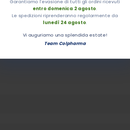
Garantiamo l'evasione di tutti gli ordini ricevuti
entro domenica 2 agosto
.
Le spedizioni riprenderanno regolarmente da
lunedì 24 agosto
.
Vi auguriamo una splendida estate!
iori Informazioni
Recensioni
Team Colpharma