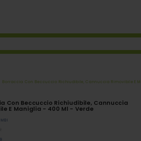
Borraccia Con Beccuccio Richiudibile, Cannuccia Rimovibile E Ma
ia Con Beccuccio Richiudibile, Cannuccia
le E Maniglia - 400 Ml - Verde
IMBI
09