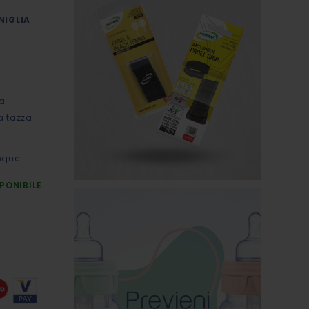
NIGLIA
ia
la tazza
nque.
PONIBILE