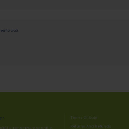
mento dati.
er
Terms Of Sale
Returns And Refunds
sletter per ricevere sconti e