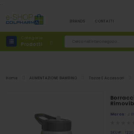
.
.
BRANDS
CONTATTI
Categorie
Prodotti
Cerca
Home
ALIMENTAZIONE BAMBINO
Tazze E Accessori
Vai
Borracc
alla
Rimovibi
fine
Marca:
J B
della
Rating:
galleria
0%
di
SKU
123