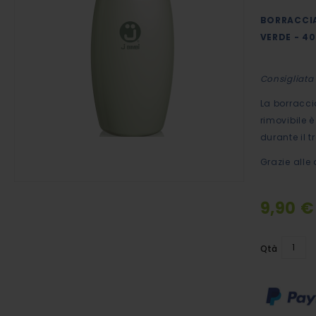
immagini
BORRACCIA
VERDE - 4
Consigliata 
La borracc
rimovibile è
durante il t
Grazie alle
Vai
9,90 €
all'inizio
della
Qtà
galleria
di
immagini