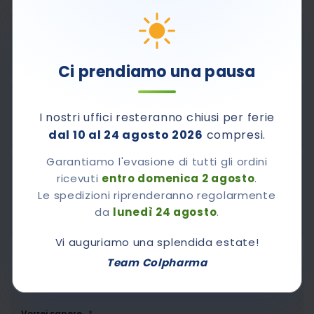
PAUSA ESTIVA: LE SPEDIZIONI RIPRENDERANNO A
PARTIRE DA LUNEDÌ 24 AGOSTO
Ci prendiamo una pausa
Pagamenti sicuri con Carta di Credito, PayPal e
I nostri uffici resteranno chiusi per ferie
contrassegno.
dal 10 al 24 agosto 2026
compresi.
Garantiamo l'evasione di tutti gli ordini
ricevuti
entro domenica 2 agosto
.
800-510661
Contattaci al numero verde
Le spedizioni riprenderanno regolarmente
Dal lunedì al venerdì dalle 8,30 alle 12,30 e dalle 14.00
da
lunedì 24 agosto
.
alle 17.00
Vi auguriamo una splendida estate!
Team Colpharma
Chiedi A Colpharma
Vorrei sapere