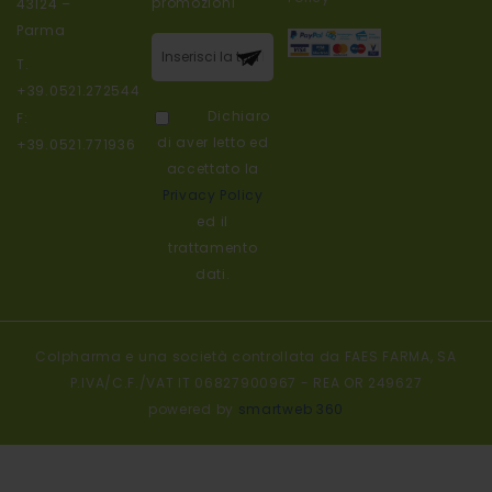
promozioni
43124 –
Parma
Iscriviti alla
T.
nostra
+39.0521.272544
newsletter:
Dichiaro
F:
di aver letto ed
+39.0521.771936
accettato la
Privacy Policy
ed il
trattamento
dati.
Colpharma e una società controllata da FAES FARMA, SA
P.IVA/C.F./VAT IT 06827900967 - REA OR 249627
powered by
smartweb 360