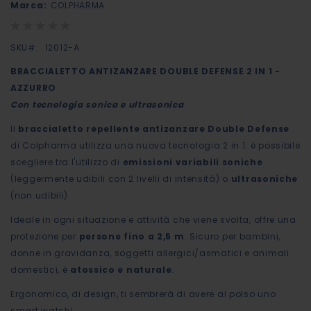
Marca:
COLPHARMA
galleria
Rating:
di
0%
immagini
SKU
12012-A
BRACCIALETTO ANTIZANZARE DOUBLE DEFENSE 2 IN 1 -
AZZURRO
Con tecnologia sonica e ultrasonica
Il
braccialetto repellente antizanzare Double Defense
di Colpharma utilizza una nuova tecnologia 2 in 1: è possibile
scegliere tra l'utilizzo di
emissioni variabili soniche
(leggermente udibili con 2 livelli di intensità) o
ultrasoniche
(non udibili).
Ideale in ogni situazione e attività che viene svolta, offre una
protezione per
persone fino a 2,5 m
. Sicuro per bambini,
donne in gravidanza, soggetti allergici/asmatici e animali
domestici, è
atossico e naturale
.
Ergonomico, di design, ti sembrerà di avere al polso uno
smart watch!