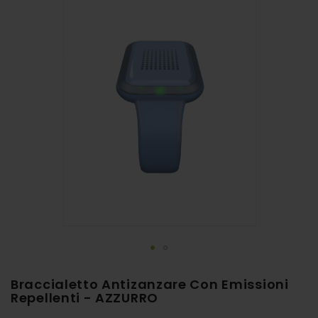
alla
fine
della
galleria
di
immagini
Vai
Braccialetto Antizanzare Con Emissioni
all'inizio
Repellenti - AZZURRO
della