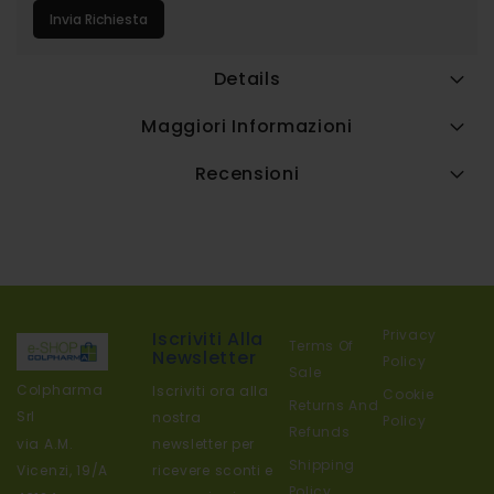
Invia Richiesta
Details
Maggiori Informazioni
Recensioni
Privacy
Iscriviti Alla
Terms Of
Newsletter
Policy
Sale
Colpharma
Iscriviti ora alla
Cookie
Returns And
Srl
nostra
Policy
Refunds
newsletter per
via A.M.
Shipping
ricevere sconti e
Vicenzi, 19/A
Policy