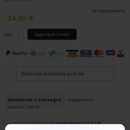
IN ESAURIMENTO
24,90 €
Aggiungi Al Carrello
Qtà
Spedizione e Consegna
Pagamenti
Servizio Clienti
ordini sopra i 50,00 €
Spedizione gratuita per
.