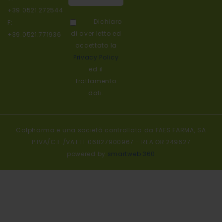
nostra
+39.0521.272544
newsletter:
Dichiaro
F:
di aver letto ed
+39.0521.771936
accettato la
Privacy Policy
ed il
trattamento
dati.
Colpharma e una società controllata da FAES FARMA, SA
P.IVA/C.F./VAT IT 06827900967 - REA OR 249627
powered by
smartweb 360