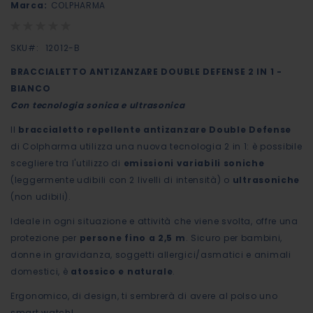
Marca:
COLPHARMA
galleria
Rating:
di
0%
immagini
SKU
12012-B
BRACCIALETTO ANTIZANZARE DOUBLE DEFENSE 2 IN 1 -
BIANCO
Con tecnologia sonica e ultrasonica
Il
braccialetto repellente antizanzare Double Defense
di Colpharma utilizza una nuova tecnologia 2 in 1: è possibile
scegliere tra l'utilizzo di
emissioni variabili soniche
(leggermente udibili con 2 livelli di intensità) o
ultrasoniche
(non udibili).
Ideale in ogni situazione e attività che viene svolta, offre una
protezione per
persone fino a 2,5 m
. Sicuro per bambini,
donne in gravidanza, soggetti allergici/asmatici e animali
domestici, è
atossico e naturale
.
Ergonomico, di design, ti sembrerà di avere al polso uno
smart watch!