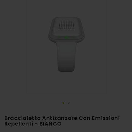
alla
fine
della
galleria
di
immagini
Vai
Braccialetto Antizanzare Con Emissioni
all'inizio
Repellenti - BIANCO
della