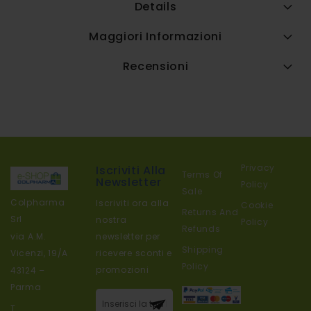
Details
Maggiori Informazioni
Recensioni
Privacy
Iscriviti Alla
Terms Of
Newsletter
Policy
Sale
Colpharma
Iscriviti ora alla
Cookie
Returns And
Srl
nostra
Policy
Refunds
newsletter per
via A.M.
Shipping
ricevere sconti e
Vicenzi, 19/A
Policy
promozioni
43124 –
Parma
Iscriviti alla
T.