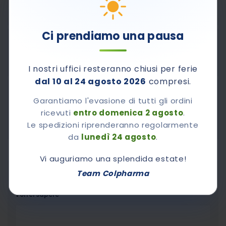
PARTIRE DA LUNEDÌ 24 AGOSTO
Ci prendiamo una pausa
Pagamenti sicuri con Carta di Credito, PayPal e
contrassegno.
I nostri uffici resteranno chiusi per ferie
dal 10 al 24 agosto 2026
compresi.
800-510661
Contattaci al numero verde
Garantiamo l'evasione di tutti gli ordini
Dal lunedì al venerdì dalle 8,30 alle 12,30 e dalle 14.00
ricevuti
entro domenica 2 agosto
.
alle 17.00
Le spedizioni riprenderanno regolarmente
da
lunedì 24 agosto
.
Vi auguriamo una splendida estate!
Chiedi A Colpharma
Team Colpharma
Vorrei sapere