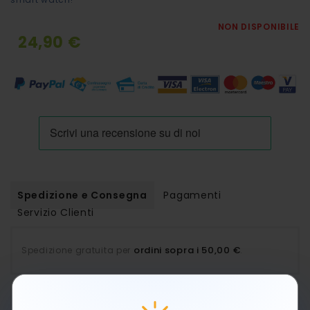
NON DISPONIBILE
24,90 €
Spedizione e Consegna
Pagamenti
Servizio Clienti
ordini sopra i 50,00 €
Spedizione gratuita per
.
PAUSA ESTIVA: LE SPEDIZIONI RIPRENDERANNO A