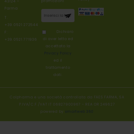
promozioni
43124 –
Parma
Iscriviti alla
T.
nostra
+39.0521.272544
newsletter:
Dichiaro
F:
di aver letto ed
+39.0521.771936
accettato la
Privacy Policy
ed il
trattamento
dati.
Colpharma e una società controllata da FAES FARMA, SA
P.IVA/C.F./VAT IT 06827900967 - REA OR 249627
powered by
smartweb 360