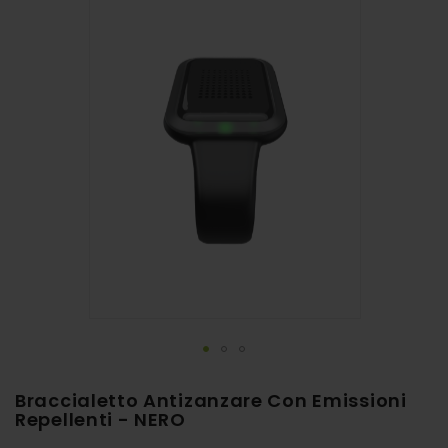
alla
fine
della
galleria
di
immagini
Vai
Braccialetto Antizanzare Con Emissioni
all'inizio
Repellenti - NERO
della