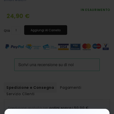
IN ESAURIMENTO
24,90 €
Aggiungi Al Carrello
Qtà
Spedizione e Consegna
Pagamenti
Servizio Clienti
ordini sopra i 50,00 €
Spedizione gratuita per
.