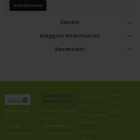
Invia Richiesta
Details
Maggiori Informazioni
Recensioni
Privacy
Iscriviti Alla
Terms Of
Newsletter
Policy
Sale
Colpharma
Iscriviti ora alla
Cookie
Returns And
Srl
nostra
Policy
Refunds
newsletter per
via A.M.
Shipping
ricevere sconti e
Vicenzi, 19/A
Policy