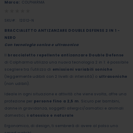
Marca:
COLPHARMA
galleria
Rating:
di
0%
immagini
SKU
12012-N
BRACCIALETTO ANTIZANZARE DOUBLE DEFENSE 2 IN 1 -
NERO
Con tecnologia sonica e ultrasonica
Il
braccialetto repellente antizanzare Double Defense
di Colpharma utilizza una nuova tecnologia 2 in 1: è possibile
scegliere tra l'utilizzo di
emissioni variabili soniche
(leggermente udibili con 2 livelli di intensità) o
ultrasoniche
(non udibili).
Ideale in ogni situazione e attività che viene svolta, offre una
protezione per
persone fino a 2,5 m
. Sicuro per bambini,
donne in gravidanza, soggetti allergici/asmatici e animali
domestici, è
atossico e naturale
.
Ergonomico, di design, ti sembrerà di avere al polso uno
smart watch!