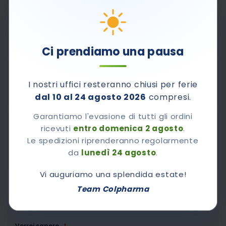
PAUSA ESTIVA: LE SPEDIZIONI RIPRENDERANNO A
PARTIRE DA LUNEDÌ 24 AGOSTO
Ci prendiamo una pausa
Pagamenti sicuri con Carta di Credito, PayPal e
I nostri uffici resteranno chiusi per ferie
contrassegno.
dal 10 al 24 agosto 2026
compresi.
Garantiamo l'evasione di tutti gli ordini
ricevuti
entro domenica 2 agosto
.
800-510661
Contattaci al numero verde
Le spedizioni riprenderanno regolarmente
Dal lunedì al venerdì dalle 8,30 alle 12,30 e dalle 14.00
da
lunedì 24 agosto
.
alle 17.00
Vi auguriamo una splendida estate!
Team Colpharma
Chiedi A Colpharma
Vorrei sapere