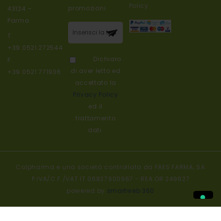
Policy
promozioni
43124 –
Parma
Iscriviti alla
T.
nostra
+39.0521.272544
newsletter:
Dichiaro
F:
di aver letto ed
+39.0521.771936
accettato la
Privacy Policy
ed il
trattamento
dati.
Colpharma e una società controllata da FAES FARMA, SA
P.IVA/C.F./VAT IT 06827900967 - REA OR 249627
powered by
smartweb 360