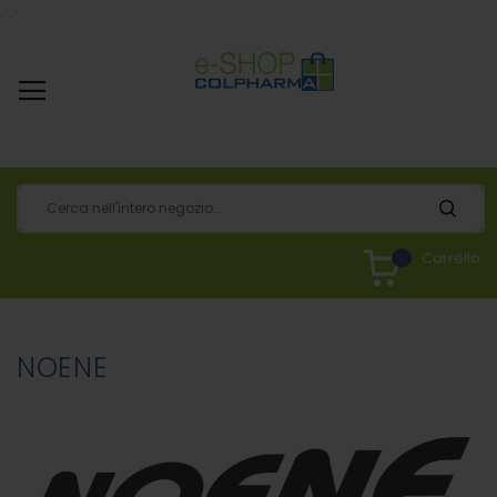
.
.
Carrello
NOENE