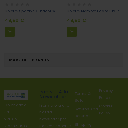
Rating:
Rating:
0%
0%
Solette Sportive Outdoor Walk
Solette Memory Foam SPORT - ERGOPRO AC+
49,90 €
49,90 €
MARCHE E BRANDS:
Privacy
Iscriviti Alla
Terms Of
Newsletter
Policy
Sale
Colpharma
Iscriviti ora alla
Cookie
Returns And
Srl
nostra
Policy
Refunds
newsletter per
via A.M.
Shipping
ricevere sconti e
Vicenzi, 19/A