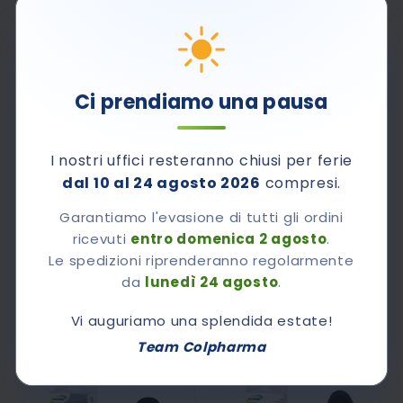
Ci prendiamo una pausa
I nostri uffici resteranno chiusi per ferie
dal 10 al 24 agosto 2026
compresi.
Garantiamo l'evasione di tutti gli ordini
Rating:
Rating:
0%
0%
Solette Confortevoli - DAILY ACTIVE COMFORT
Solette Per Scarpe Antinfortunistiche - WORK BASIC
ricevuti
entro domenica 2 agosto
.
Le spedizioni riprenderanno regolarmente
39,90 €
29,90 €
da
lunedì 24 agosto
.
Vi auguriamo una splendida estate!
Team Colpharma