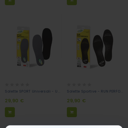
Rating:
Rating:
0%
0%
Solette SPORT Universali - UNIVERSAL NO2
Solette Sportive - RUN PERFORMANCE
29,90 €
29,90 €