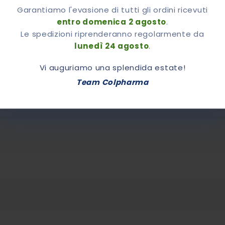
Garantiamo l'evasione di tutti gli ordini ricevuti
7.00
entro domenica 2 agosto
.
Le spedizioni riprenderanno regolarmente da
lunedì 24 agosto
.
Vi auguriamo una splendida estate!
iori Informazioni
Recensioni
Team Colpharma