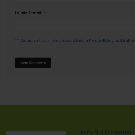
La mia E-mail
Dichiaro di aver letto ed accettato la
Privacy Policy
ed il tratta
Invia Richiesta
Iscriviti Alla Newslett