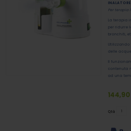
INALATORE
immagini
Per terapia 
La terapia 
per ridurre l
bronchiti, e
Utilizzando
delle acque
Il funziona
contenuta n
ad una temp
Vai
all'inizio
144,90
della
galleria
di
Qtà
immagini