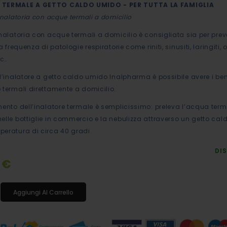
 TERMALE A GETTO CALDO UMIDO - PER TUTTA LA FAMIGLIA
inalatoria con acque termali a domicilio
inalatoria con acque termali a domicilio
è consigliata sia per prev
a frequenza di patologie respiratorie come riniti, sinusiti, laringiti, ot
tc…
 l’inalatore a getto caldo umido Inalpharma è possibile avere i ben
 termali direttamente a domicilio.
mento dell’inalatore termale è semplicissimo
: preleva l’acqua ter
elle bottiglie in commercio e la nebulizza attraverso un getto ca
eratura di circa 40 gradi.
DIS
 €
Aggiungi Al Carrello