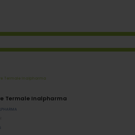
re Termale Inalpharma
re Termale Inalpharma
LPHARMA
5