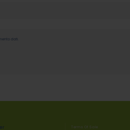
mento dati.
er
Terms Of Sale