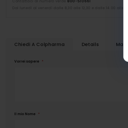
800-510661
Contattaci al numero verde
Dal lunedì al venerdì dalle 8,30 alle 12,30 e dalle 14.00 alle 1
Chiedi A Colpharma
Details
Magg
Vorrei sapere
Il mio Nome