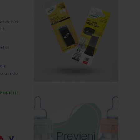
enire che
iti,
efici
male
ldo umido
PONIBILE