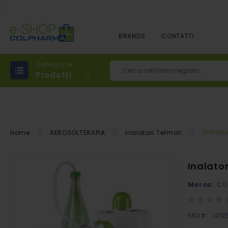
.
.
BRANDS
CONTATTI
Categorie
Prodotti
Cerca
Inalato
Home
AEROSOLTERAPIA
Inalatori Termali
Vai
Inalato
alla
Marca:
CO
fine
della
Rating:
0%
galleria
SKU
1012
di