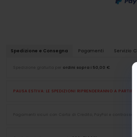
Spedizione e Consegna
Pagamenti
Servizio C
ordini sopra i 50,00 €
Spedizione gratuita per
.
PAUSA ESTIVA: LE SPEDIZIONI RIPRENDERANNO A PARTIR
Pagamenti sicuri con Carta di Credito, PayPal e contrasseg