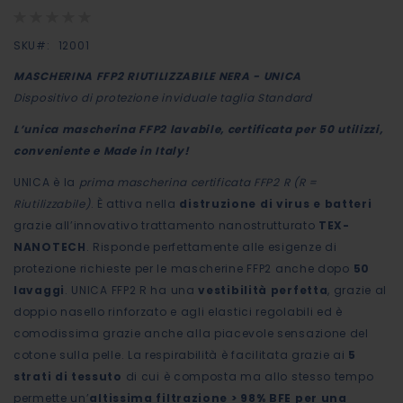
Rating:
di
0%
immagini
SKU
12001
MASCHERINA FFP2 RIUTILIZZABILE NERA - UNICA
Dispositivo di protezione inviduale taglia Standard
L’unica mascherina FFP2 lavabile, certificata per 50 utilizzi,
conveniente e Made in Italy!
UNICA è la
prima mascherina certificata FFP2 R (R =
Riutilizzabile)
. È attiva nella
distruzione di virus e batteri
grazie all’innovativo trattamento nanostrutturato
TEX-
NANOTECH
. Risponde perfettamente alle esigenze di
protezione richieste per le mascherine FFP2 anche dopo
50
lavaggi
. UNICA FFP2 R ha una
vestibilità perfetta
, grazie al
doppio nasello rinforzato e agli elastici regolabili ed è
comodissima grazie anche alla piacevole sensazione del
cotone sulla pelle. La respirabilità è facilitata grazie ai
5
strati di tessuto
di cui è composta ma allo stesso tempo
permette un’
altissima filtrazione > 98% BFE per una