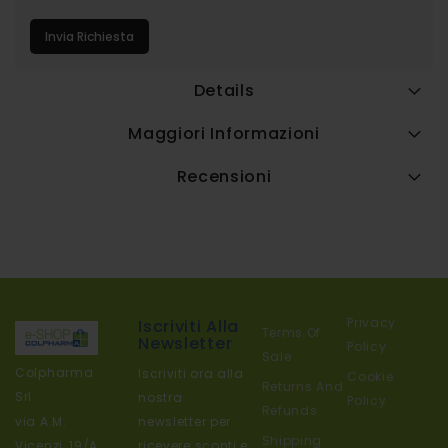
Invia Richiesta
Details
Maggiori Informazioni
Recensioni
Privacy
Iscriviti Alla
Terms Of
Newsletter
Policy
Sale
Colpharma
Iscriviti ora alla
Cookie
Returns And
Srl
nostra
Policy
Refunds
newsletter per
via A.M.
Shipping
ricevere sconti e
Vicenzi, 19/A