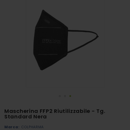
alla
fine
della
galleria
di
immagini
Vai
Mascherina FFP2 Riutilizzabile - Tg.
all'inizio
Standard Nera
della
Marca:
COLPHARMA
galleria