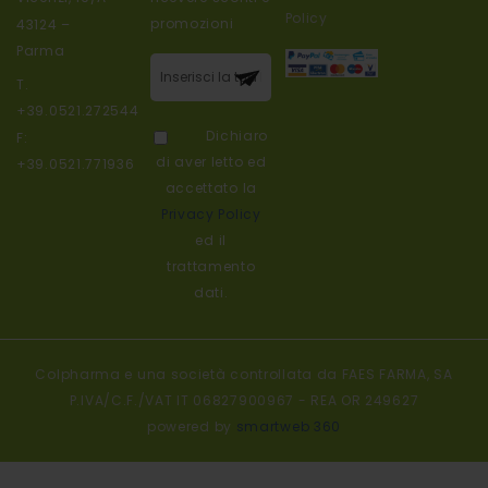
Policy
promozioni
43124 –
Parma
Iscriviti alla
T.
nostra
+39.0521.272544
newsletter:
Dichiaro
F:
di aver letto ed
+39.0521.771936
accettato la
Privacy Policy
ed il
trattamento
dati.
Colpharma e una società controllata da FAES FARMA, SA
P.IVA/C.F./VAT IT 06827900967 - REA OR 249627
powered by
smartweb 360