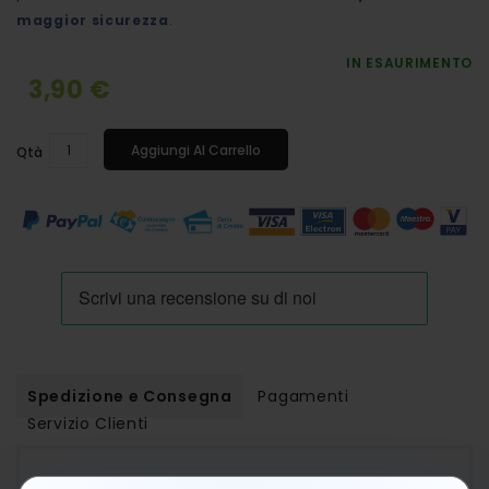
maggior sicurezza
.
IN ESAURIMENTO
3,90 €
Aggiungi Al Carrello
Qtà
Spedizione e Consegna
Pagamenti
Servizio Clienti
ordini sopra i 50,00 €
Spedizione gratuita per
.