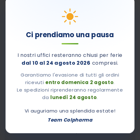
PAUSA ESTIVA: LE SPEDIZIONI RIPRENDERANNO A
PARTIRE DA LUNEDÌ 24 AGOSTO
Ci prendiamo una pausa
Pagamenti sicuri con Carta di Credito, PayPal e
I nostri uffici resteranno chiusi per ferie
contrassegno.
dal 10 al 24 agosto 2026
compresi.
Garantiamo l'evasione di tutti gli ordini
ricevuti
entro domenica 2 agosto
.
800-510661
Contattaci al numero verde
Le spedizioni riprenderanno regolarmente
Dal lunedì al venerdì dalle 8,30 alle 12,30 e dalle 14.00
da
lunedì 24 agosto
.
alle 17.00
Vi auguriamo una splendida estate!
Team Colpharma
Chiedi A Colpharma