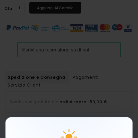
Aggiungi Al Carrello
Qtà
Spedizione e Consegna
Pagamenti
Servizio Clienti
ordini sopra i 50,00 €
Spedizione gratuita per
.
PAUSA ESTIVA: LE SPEDIZIONI RIPRENDERANNO A
PARTIRE DA LUNEDÌ 24 AGOSTO