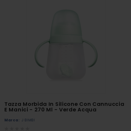
alla
fine
della
galleria
di
immagini
Vai
Tazza Morbida In Silicone Con Cannuccia
all'inizio
E Manici - 270 Ml - Verde Acqua
della
Marca:
J BIMBI
galleria
Rating:
di