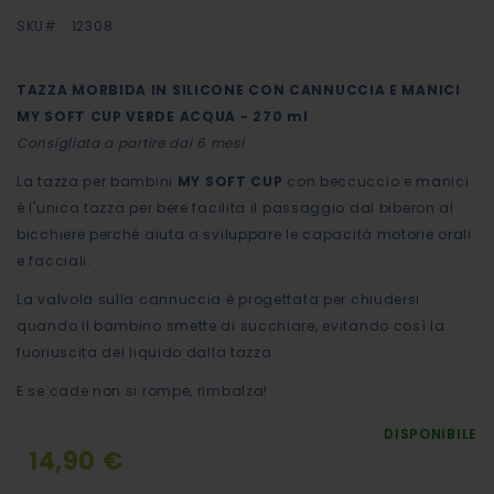
0%
immagini
SKU
12308
TAZZA MORBIDA IN SILICONE CON CANNUCCIA E MANICI
MY SOFT CUP VERDE ACQUA - 270 ml
Consigliata a partire dai 6 mesi
La tazza per bambini
MY SOFT CUP
con beccuccio e manici
è l'unica tazza per bere facilita il passaggio dal biberon al
bicchiere perché aiuta a sviluppare le capacità motorie orali
e facciali.
La valvola sulla cannuccia è progettata per chiudersi
quando il bambino smette di succhiare, evitando così la
fuoriuscita del liquido dalla tazza.
E se cade non si rompe, rimbalza!
DISPONIBILE
14,90 €