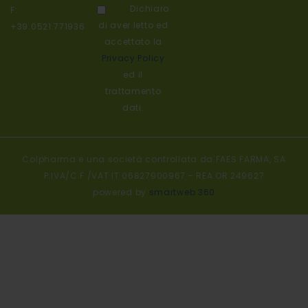
Dichiaro
F:
di aver letto ed
+39.0521.771936
accettato la
Privacy Policy
ed il
trattamento
dati.
Colpharma e una società controllata da FAES FARMA, SA
P.IVA/C.F./VAT IT 06827900967 - REA OR 249627
powered by
smartweb 360