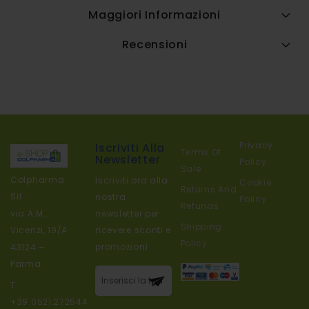
Maggiori Informazioni
Recensioni
Privacy
Iscriviti Alla
Terms Of
Newsletter
Policy
Sale
Colpharma
Iscriviti ora alla
Cookie
Returns And
Srl
nostra
Policy
Refunds
newsletter per
via A.M.
Shipping
ricevere sconti e
Vicenzi, 19/A
Policy
promozioni
43124 –
Parma
Iscriviti alla
T.
nostra
+39.0521.272544
newsletter: