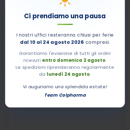
Ci prendiamo una pausa
Pagamenti sicuri con Carta di Credito, PayPal e
contrassegno.
I nostri uffici resteranno chiusi per ferie
dal 10 al 24 agosto 2026
compresi.
800-510661
Contattaci al numero verde
Garantiamo l'evasione di tutti gli ordini
Dal lunedì al venerdì dalle 8,30 alle 12,30 e dalle 14.00
ricevuti
entro domenica 2 agosto
.
alle 17.00
Le spedizioni riprenderanno regolarmente
da
lunedì 24 agosto
.
Vi auguriamo una splendida estate!
Chiedi A Colpharma
Team Colpharma
Vorrei sapere