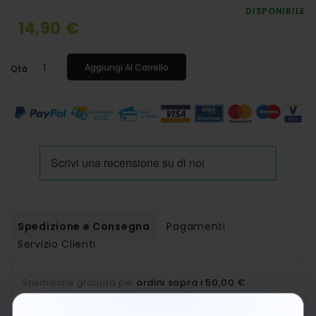
DISPONIBILE
14,90 €
Aggiungi Al Carrello
Qtà
Spedizione e Consegna
Pagamenti
Servizio Clienti
ordini sopra i 50,00 €
Spedizione gratuita per
.