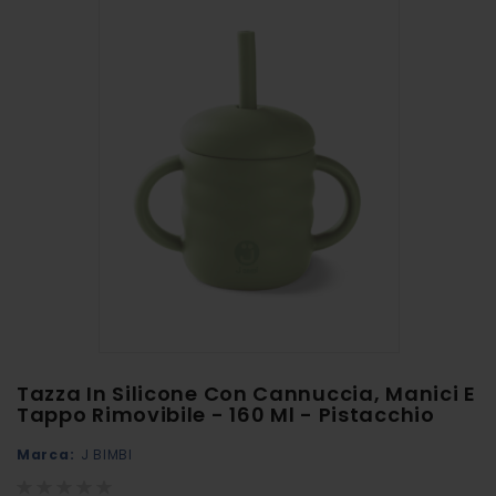
alla
fine
della
galleria
di
immagini
Vai
Tazza In Silicone Con Cannuccia, Manici E
all'inizio
Tappo Rimovibile - 160 Ml - Pistacchio
della
Marca:
J BIMBI
galleria
Rating:
di