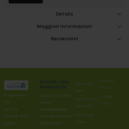
Details
Maggiori Informazioni
Recensioni
Privacy
Iscriviti Alla
Terms Of
Newsletter
Policy
Sale
Colpharma
Iscriviti ora alla
Cookie
Returns And
Srl
nostra
Policy
Refunds
newsletter per
via A.M.
Shipping
ricevere sconti e
Vicenzi, 19/A
Policy
promozioni
43124 –