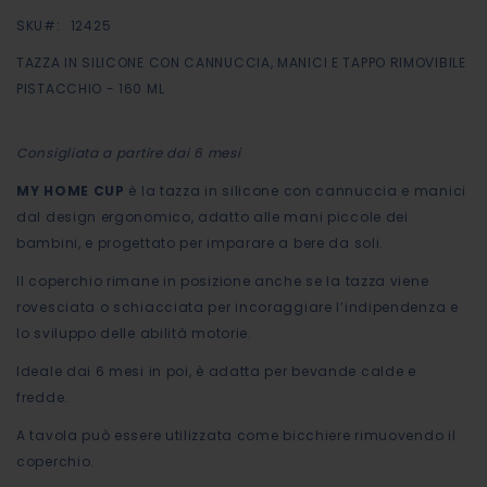
0%
immagini
SKU
12425
TAZZA IN SILICONE CON CANNUCCIA, MANICI E TAPPO RIMOVIBILE
PISTACCHIO - 160 ML
Consigliata a partire dai 6 mesi
MY HOME CUP
è la tazza in silicone con cannuccia e manici
dal design ergonomico, adatto alle mani piccole dei
bambini, e progettato per imparare a bere da soli.
Il coperchio rimane in posizione anche se la tazza viene
rovesciata o schiacciata per incoraggiare l’indipendenza e
lo sviluppo delle abilità motorie.
Ideale dai 6 mesi in poi, è adatta per bevande calde e
fredde.
A tavola può essere utilizzata come bicchiere rimuovendo il
coperchio.