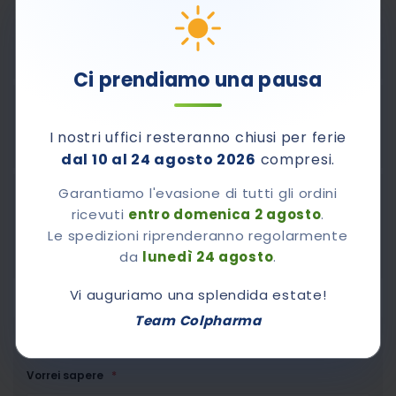
PAUSA ESTIVA: LE SPEDIZIONI RIPRENDERANNO A
PARTIRE DA LUNEDÌ 24 AGOSTO
Ci prendiamo una pausa
Pagamenti sicuri con Carta di Credito, PayPal e
I nostri uffici resteranno chiusi per ferie
contrassegno.
dal 10 al 24 agosto 2026
compresi.
Garantiamo l'evasione di tutti gli ordini
800-510661
Contattaci al numero verde
ricevuti
entro domenica 2 agosto
.
Dal lunedì al venerdì dalle 8,30 alle 12,30 e dalle 14.00
Le spedizioni riprenderanno regolarmente
alle 17.00
da
lunedì 24 agosto
.
Vi auguriamo una splendida estate!
Team Colpharma
Chiedi A Colpharma
Vorrei sapere