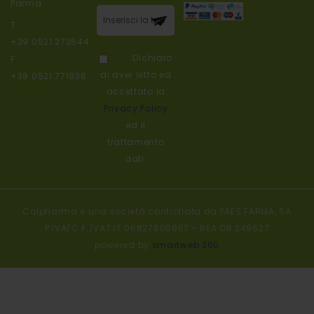
Parma
Iscriviti alla
T.
nostra
+39.0521.272544
newsletter:
Dichiaro
F:
di aver letto ed
+39.0521.771936
accettato la
Privacy Policy
ed il
trattamento
dati.
Colpharma e una società controllata da FAES FARMA, SA
P.IVA/C.F./VAT IT 06827900967 - REA OR 249627
powered by
smartweb 360