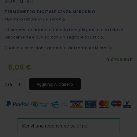
SKU
MT16F1
immagini
TERMOMETRO DIGITALE SENZA MERCURIO
Misura la febbre in 60 secondi
Il termometro adatto a tutta la famiglia, misura la febbre
velocemente e avvisa con un segnale acustico.
Qualità e precisione garantita dal marchio Microlife.
DISPONIBILE
5,08 €
Aggiungi Al Carrello
Qtà