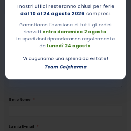
alle 17.00
I nostri uffici resteranno chiusi per ferie
dal 10 al 24 agosto 2026
compresi.
Garantiamo l'evasione di tutti gli ordini
Chiedi A Colpharma
ricevuti
entro domenica 2 agosto
.
Le spedizioni riprenderanno regolarmente
da
lunedì 24 agosto
.
Vorrei sapere
Vi auguriamo una splendida estate!
Team Colpharma
Il mio Nome
La mia E-mail