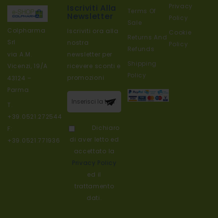
Privacy
Iscriviti Alla
Terms Of
Newsletter
Policy
Sale
Colpharma
Iscriviti ora alla
Cookie
Returns And
Srl
nostra
Policy
Refunds
newsletter per
via A.M.
Shipping
ricevere sconti e
Vicenzi, 19/A
Policy
promozioni
43124 –
Parma
Iscriviti alla
T.
nostra
+39.0521.272544
newsletter:
Dichiaro
F:
di aver letto ed
+39.0521.771936
accettato la
Privacy Policy
ed il
trattamento
dati.