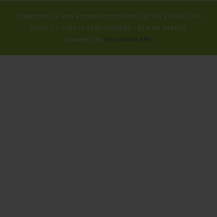
Colpharma e una società controllata da FAES FARMA, SA
P.IVA/C.F./VAT IT 06827900967 - REA OR 249627
powered by
smartweb 360