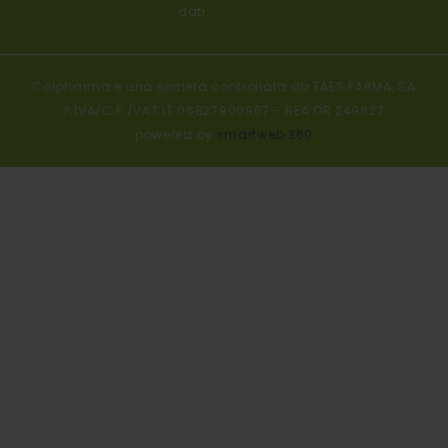
dati.
Colpharma e una società controllata da FAES FARMA, SA
P.IVA/C.F./VAT IT 06827900967 - REA OR 249627
powered by
smartweb 360