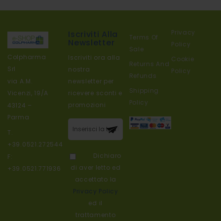
Privacy
Iscriviti Alla
Terms Of
Newsletter
Policy
Sale
Colpharma
Iscriviti ora alla
Cookie
Returns And
Srl
nostra
Policy
Refunds
newsletter per
via A.M.
Shipping
ricevere sconti e
Vicenzi, 19/A
Policy
promozioni
43124 –
Parma
Iscriviti alla
T.
nostra
+39.0521.272544
newsletter:
Dichiaro
F:
di aver letto ed
+39.0521.771936
accettato la
Privacy Policy
ed il
trattamento