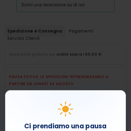
Spedizione e Consegna
Pagamenti
Servizio Clienti
ordini sopra i 50,00 €
Spedizione gratuita per
.
PAUSA ESTIVA: LE SPEDIZIONI RIPRENDERANNO A
PARTIRE DA LUNEDÌ 24 AGOSTO
Pagamenti sicuri con Carta di Credito, PayPal e
contrassegno.
Ci prendiamo una pausa