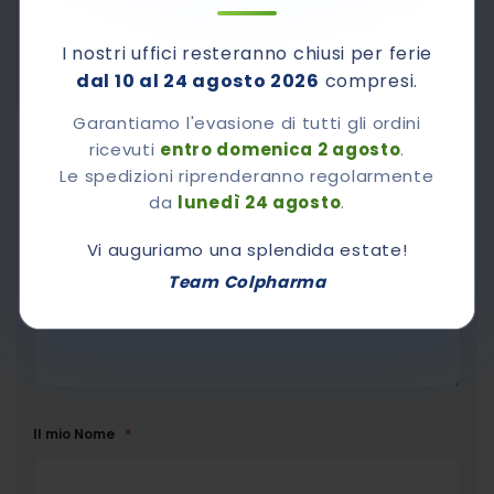
800-510661
Contattaci al numero verde
Dal lunedì al venerdì dalle 8,30 alle 12,30 e dalle 14.00
I nostri uffici resteranno chiusi per ferie
alle 17.00
dal 10 al 24 agosto 2026
compresi.
Garantiamo l'evasione di tutti gli ordini
ricevuti
entro domenica 2 agosto
.
Le spedizioni riprenderanno regolarmente
Chiedi A Colpharma
da
lunedì 24 agosto
.
Vorrei sapere
Vi auguriamo una splendida estate!
Team Colpharma
Il mio Nome