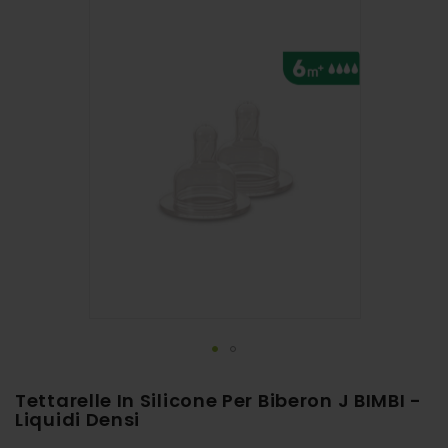
alla
fine
della
galleria
di
immagini
Vai
Tettarelle In Silicone Per Biberon J BIMBI -
all'inizio
Liquidi Densi
della