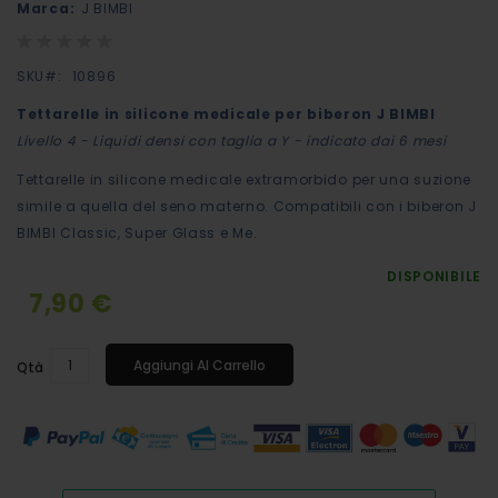
Marca:
J BIMBI
galleria
Rating:
di
0%
immagini
SKU
10896
Tettarelle in silicone medicale per biberon J BIMBI
Livello 4 - Liquidi densi con taglia a Y - indicato dai 6 mesi
Tettarelle in silicone medicale extramorbido per una suzione
simile a quella del seno materno. Compatibili con i biberon J
BIMBI Classic, Super Glass e Me.
DISPONIBILE
7,90 €
Aggiungi Al Carrello
Qtà