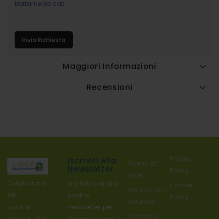
trattamento dati.
Invia Richiesta
Maggiori Informazioni
Recensioni
Privacy
Iscriviti Alla
Terms Of
Newsletter
Policy
Sale
Colpharma
Iscriviti ora alla
Cookie
Returns And
Srl
nostra
Policy
Refunds
newsletter per
via A.M.
Shipping
ricevere sconti e
Vicenzi, 19/A