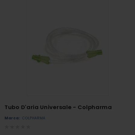
alla
fine
della
galleria
di
immagini
Vai
Tubo D'aria Universale - Colpharma
all'inizio
Marca:
COLPHARMA
della
galleria
Rating:
0%
di