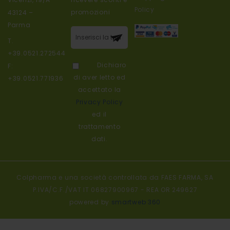
Policy
promozioni
43124 –
Parma
Iscriviti alla
T.
nostra
+39.0521.272544
newsletter:
Dichiaro
F:
di aver letto ed
+39.0521.771936
accettato la
Privacy Policy
ed il
trattamento
dati.
Colpharma e una società controllata da FAES FARMA, SA
P.IVA/C.F./VAT IT 06827900967 - REA OR 249627
powered by
smartweb 360